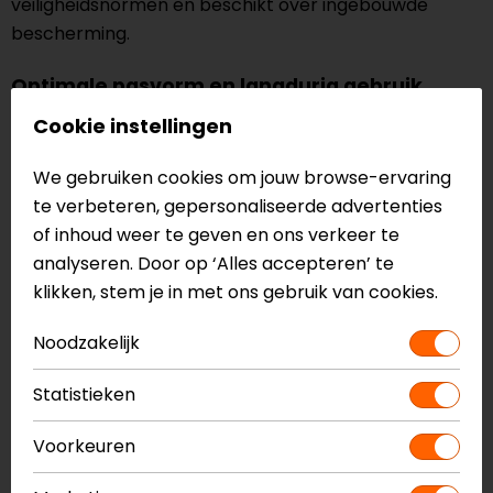
veiligheidsnormen en beschikt over ingebouwde
bescherming.
Optimale pasvorm en langdurig gebruik
Verder moet de kindermotorjas goed passen bij je
Cookie instellingen
zoon of dochter en voldoende bewegingsvrijheid
bieden. Voor een optimale pasvorm en langdurig
We gebruiken cookies om jouw browse-ervaring
gebruik zijn er ook verstelbare functies beschikbaar,
te verbeteren, gepersonaliseerde advertenties
zodat je de jas kunt aanpassen aan het lichaam van je
of inhoud weer te geven en ons verkeer te
kind. Materialen, zoals leer of textiel, kunnen goede
analyseren. Door op ‘Alles accepteren’ te
bescherming bieden en gaan tevens lang mee.
klikken, stem je in met ons gebruik van cookies.
Hoogwaardige materialen zijn om deze reden van
Noodzakelijk
groot belang.
Statistieken
Omdat kinderen snel groeien, kun je veel jassen
verstellen. Zo kun je de maat en de vorm instellen die
Voorkeuren
goed is voor jouw kind. Op deze manier kun je nog
langer genieten van je aankoop!