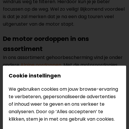
windruis weg te filteren. Hierdoor kun je je beter
focussen op de weg. Wel zo veilig! Bijkomend voordeel
is dat je zal merken dat je na een dag touren veel
uitgeruster van de motor stapt.
De motor oordoppen in ons
assortiment
In ons assortiment gehoorbescherming vind je onder
andere
Alpine oordoppen
. Met de motoroordopjes
kun je omgevingsgeluiden nog steeds horen, zonder
Cookie instellingen
dat je gehoorschade oploopt. Over de vormgeving
van de doppen is goed nagedacht, zo steken ze niet
We gebruiken cookies om jouw browse-ervaring
uit en zijn ze dus comfortabel onder je helm te dragen.
te verbeteren, gepersonaliseerde advertenties
Dat betekent onbezorgd genieten van je sport of
of inhoud weer te geven en ons verkeer te
hobby!
analyseren. Door op ‘Alles accepteren’ te
klikken, stem je in met ons gebruik van cookies.
Wel de spanning, niet de ruis