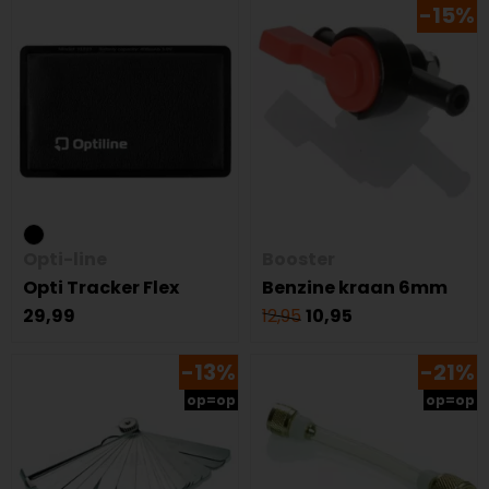
-15%
Opti-line
Booster
Opti Tracker Flex
Benzine kraan 6mm
29,99
12,95
10,95
-13%
-21%
op=op
op=op