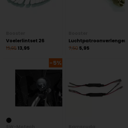
Booster
Booster
Voelerlintset 26
Luchtpatroonverlenger
15,95
13,95
7,50
5,95
-5%
SW-Motech
Barracuda