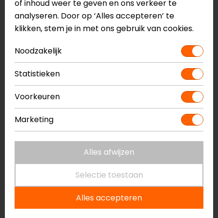
of inhoud weer te geven en ons verkeer te
-10%
-6%
analyseren. Door op ‘Alles accepteren’ te
klikken, stem je in met ons gebruik van cookies.
Noodzakelijk
Statistieken
Voorkeuren
Marketing
Booster
SW-Motech
Lamp Led A + S/14
Voetsteunen, BMW R
1200 GS ('13-).
Alles afwijzen
9,95
8,95
120,95
113,99
Selectie toestaan
-5%
Alles accepteren