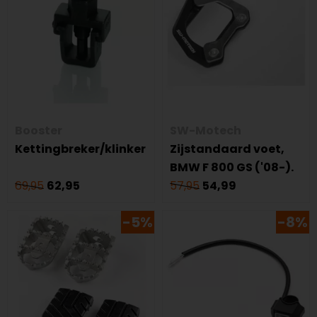
Booster
SW-Motech
Kettingbreker/klinker
Zijstandaard voet,
BMW F 800 GS ('08-).
69,95
62,95
57,95
54,99
-5%
-8%