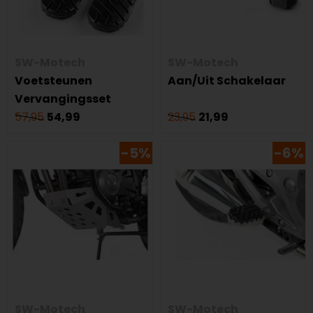
SW-Motech
SW-Motech
Voetsteunen
Aan/Uit Schakelaar
Vervangingsset
57,95
54,99
23,95
21,99
-5%
-6%
SW-Motech
SW-Motech