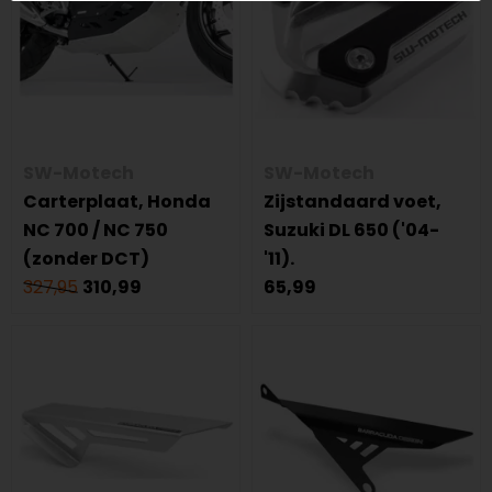
SW-Motech
SW-Motech
Carterplaat, Honda
Zijstandaard voet,
NC 700 / NC 750
Suzuki DL 650 ('04-
(zonder DCT)
'11).
327,95
310,99
65,99