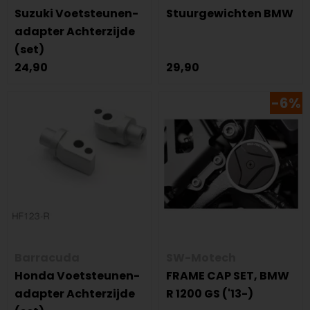
Suzuki Voetsteunen-
Stuurgewichten BMW
adapter Achterzijde
(set)
24,90
29,90
-6%
Barracuda
SW-Motech
Honda Voetsteunen-
FRAME CAP SET, BMW
adapter Achterzijde
R 1200 GS ('13-)