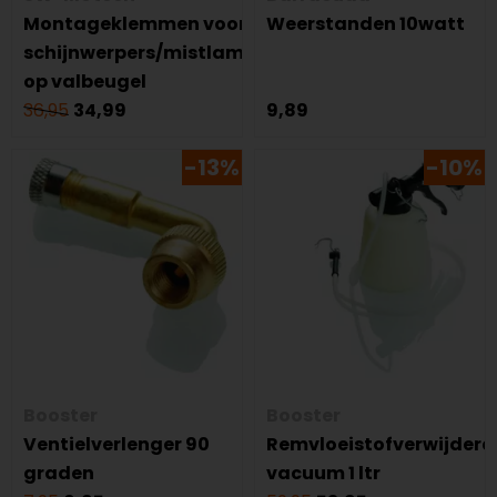
Montageklemmen voor
Weerstanden 10watt
schijnwerpers/mistlampenset
op valbeugel
36,95
34,99
9,89
-13%
-10%
Booster
Booster
Ventielverlenger 90
Remvloeistofverwijdera
graden
vacuum 1 ltr