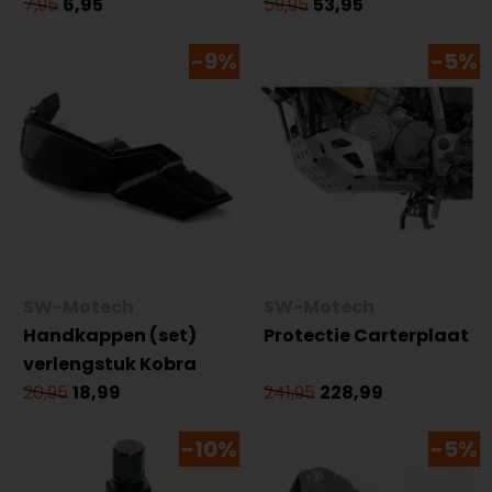
7,95
6,95
59,95
53,95
-9%
-5%
SW-Motech
SW-Motech
Handkappen (set)
Protectie Carterplaat
verlengstuk Kobra
20,95
18,99
241,95
228,99
-10%
-5%