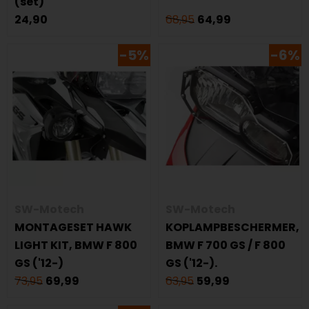
(set)
24,90
68,95
64,99
-5%
-6%
SW-Motech
SW-Motech
MONTAGESET HAWK
KOPLAMPBESCHERMER,
LIGHT KIT, BMW F 800
BMW F 700 GS / F 800
GS ('12-)
GS ('12-).
73,95
69,99
63,95
59,99