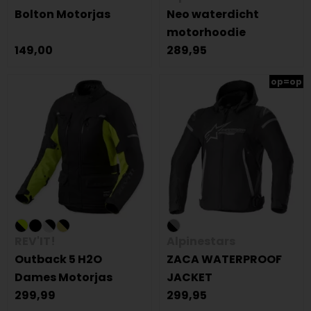
Bolton Motorjas
Neo waterdicht
motorhoodie
149,00
289,95
op=op
REV'IT!
Alpinestars
Outback 5 H2O
ZACA WATERPROOF
Dames Motorjas
JACKET
299,99
299,95