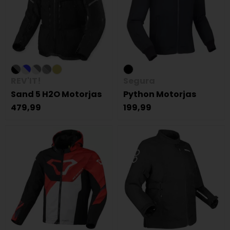
REV'IT!
Segura
Sand 5 H2O Motorjas
Python Motorjas
479,99
199,99