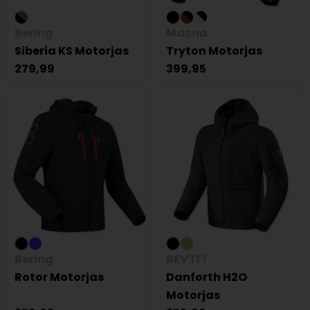
Bering
Macna
Siberia KS Motorjas
Tryton Motorjas
279,99
399,95
Bering
REV'IT!
Rotor Motorjas
Danforth H2O
Motorjas