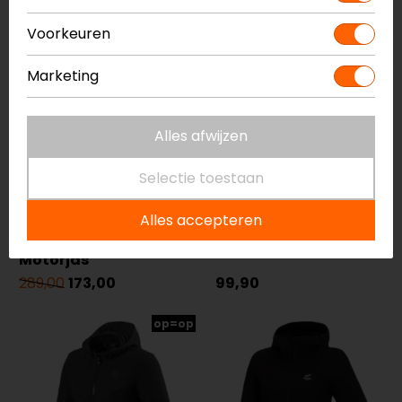
-40%
Voorkeuren
op=op
Marketing
Alles afwijzen
Selectie toestaan
Lindstrands
Modeka
Alles accepteren
Liden Dames
Clarke Motorjas
Motorjas
289,00
173,00
99,90
op=op