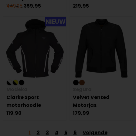
449,95
359,95
219,95
NIEUW
Modeka
Segura
Clarke Sport
Velvet Vented
motorhoodie
Motorjas
119,90
179,99
1
2
3
4
5
6
volgende