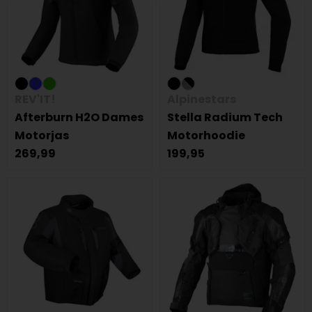
REV'IT!
Alpinestars
Afterburn H2O Dames
Stella Radium Tech
Motorjas
Motorhoodie
269,99
199,95