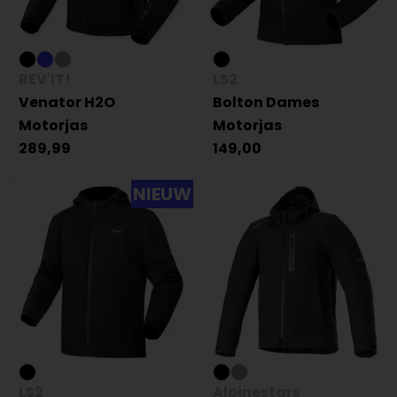
REV'IT!
LS2
Venator H2O
Bolton Dames
Motorjas
Motorjas
289,99
149,00
NIEUW
LS2
Alpinestars