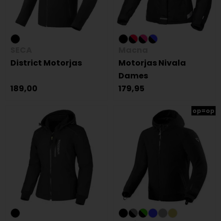
SECA
Macna
District Motorjas
Motorjas Nivala
Dames
189,00
179,95
op=op