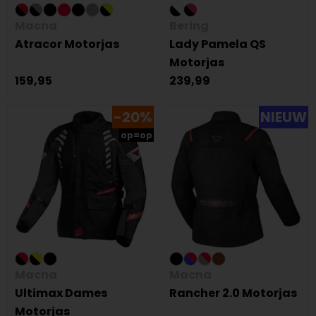
Macna
Bering
Atracor Motorjas
Lady Pamela QS
Motorjas
159,95
239,99
-20%
NIEUW
op=op
Macna
Macna
Ultimax Dames
Rancher 2.0 Motorjas
Motorjas