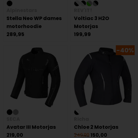
Alpinestars
REV'IT!
Stella Neo WP dames
Voltiac 3 H2O
motorhoodie
Motorjas
289,95
199,99
-40%
SECA
Richa
Avatar III Motorjas
Chloe 2 Motorjas
219,00
249,99
150,00