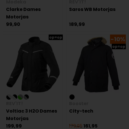
Modeka
REV'IT!
Clarke Dames
Saros WB Motorjas
Motorjas
99,90
189,99
op=op
-10%
op=op
REV'IT!
Booster
Voltiac 3 H2O Dames
City-tech
Motorjas
199,99
179,95
161,95