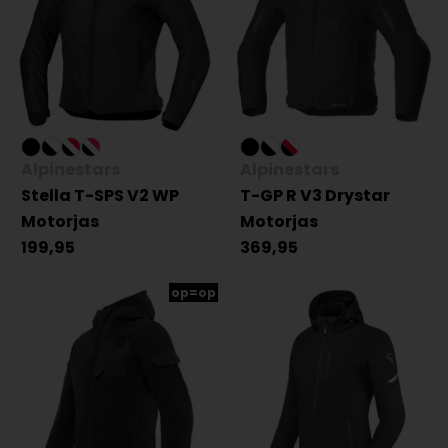
Alpinestars
Alpinestars
Stella T-SPS V2 WP
T-GP R V3 Drystar
Motorjas
Motorjas
199,95
369,95
op=op