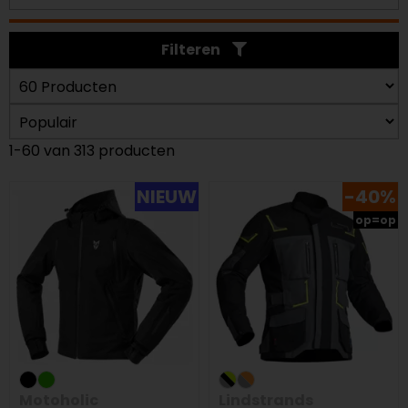
Filteren
1-60 van 313 producten
NIEUW
-40%
op=op
Motoholic
Lindstrands