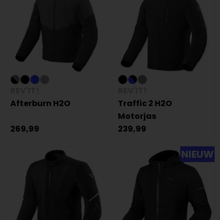
REV'IT!
REV'IT!
Afterburn H2O
Traffic 2 H2O
Motorjas
269,99
239,99
NIEUW