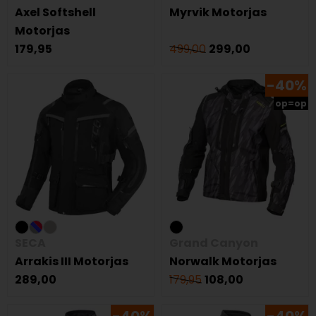
Axel Softshell
Myrvik Motorjas
Motorjas
179,95
499,00
299,00
-40%
op=op
SECA
Grand Canyon
Arrakis III Motorjas
Norwalk Motorjas
289,00
179,95
108,00