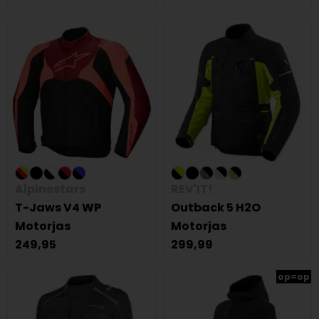
Alpinestars
REV'IT!
T-Jaws V4 WP
Outback 5 H2O
Motorjas
Motorjas
249,95
299,99
op=op