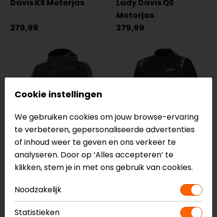
Davis KS Motorjas
Lady Davis QS
Motorjas
279,99
279,99
Cookie instellingen
We gebruiken cookies om jouw browse-ervaring
te verbeteren, gepersonaliseerde advertenties
of inhoud weer te geven en ons verkeer te
analyseren. Door op ‘Alles accepteren’ te
LS2
Alpinestars
klikken, stem je in met ons gebruik van cookies.
Zirconium Evo
Andes V4 Drystar
Motorjas
Motorjas
Noodzakelijk
199,00
299,95
Statistieken