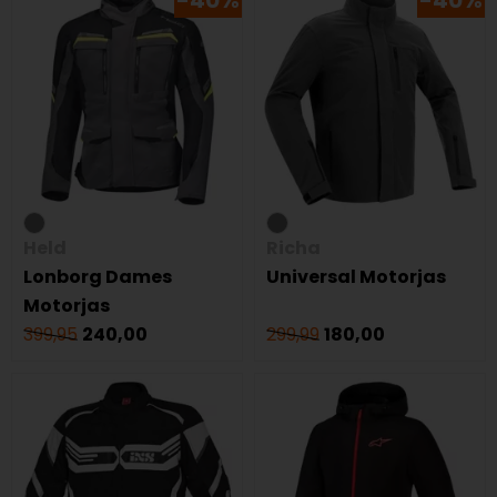
-40%
-40%
Held
Richa
Lonborg Dames
Universal Motorjas
Motorjas
399,95
240,00
299,99
180,00