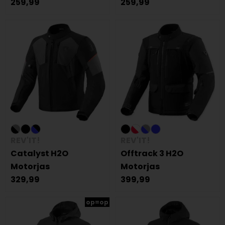
259,99
259,99
REV'IT!
REV'IT!
Catalyst H2O
Offtrack 3 H2O
Motorjas
Motorjas
329,99
399,99
op=op