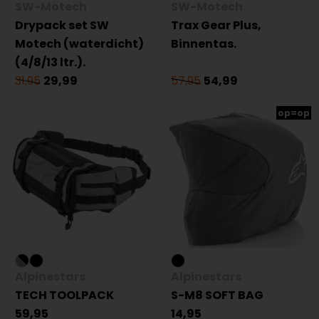
SW-Motech
SW-Motech
Drypack set SW
Trax Gear Plus,
Motech (waterdicht)
Binnentas.
(4/8/13 ltr.).
31,95
29,99
57,95
54,99
op=op
Alpinestars
Alpinestars
TECH TOOLPACK
S-M8 SOFT BAG
59,95
14,95