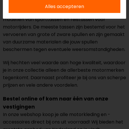
Motorkledingstore
Alles accepteren
Bij Motorkledingstore vind je vele varianten en
modellen van sporttassen en reistassen voor
motorrijders. De meeste tassen zijn bestemd voor het
vervoeren van grote of zware spullen en zijn gemaakt
van duurzame materialen die jouw spullen
beschermen tegen eventuele weersomstandigheden.
Wij hechten veel waarde aan hoge kwaliteit, waardoor
je in onze collectie alleen de allerbeste motormerken
tegenkomt. Daarnaast profiteer je bij ons van scherpe
prijzen en vele andere voordelen.
Bestel online of kom naar één van onze
vestigingen
In onze webshop koop je alle motorkleding en -
accessoires direct bij ons uit voorraad! Wij bieden het