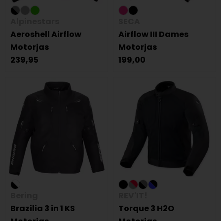
Alpinestars
SECA
Aeroshell Airflow
Airflow III Dames
Motorjas
Motorjas
239,95
199,00
Bering
REV'IT!
Brazilia 3 in 1 KS
Torque 3 H2O