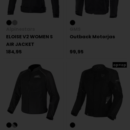
Alpinestars
GMS
ELOISE V2 WOMEN S
Outback Motorjas
AIR JACKET
184,95
99,95
op=op