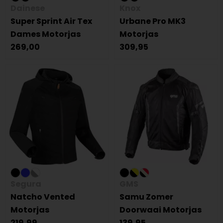
Dainese
Knox
Super Sprint Air Tex
Urbane Pro MK3
Dames Motorjas
Motorjas
269,00
309,95
Segura
GMS
Natcho Vented
Samu Zomer
Motorjas
Doorwaai Motorjas
219,99
139,95