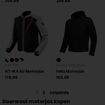
209,99
209,99
REV'IT!
Rusty Stitches
GT-R 4 Air Motorjas
Felix Motorjas
179,99
169,95
1
2
volgende
Doorwaai motorjas kopen