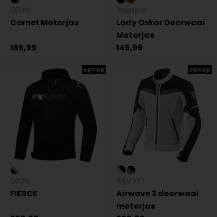
IXON
Segura
Cornet Motorjas
Lady Oskar Doorwaai
Motorjas
189,99
149,99
op=op
op=op
IXON
REV'IT!
FIERCE
Airwave 3 doorwaai
motorjas