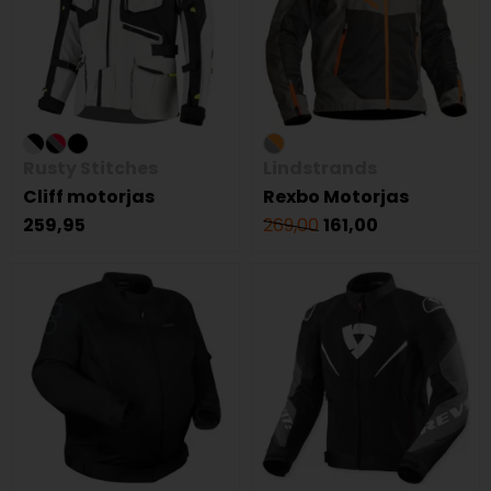
Rusty Stitches
Lindstrands
Cliff motorjas
Rexbo Motorjas
259,95
269,00
161,00