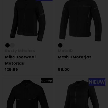
Rusty Stitches
MotoID
Mike Doorwaai
Mesh II Motorjas
Motorjas
129,95
99,00
op=op
NIEUW