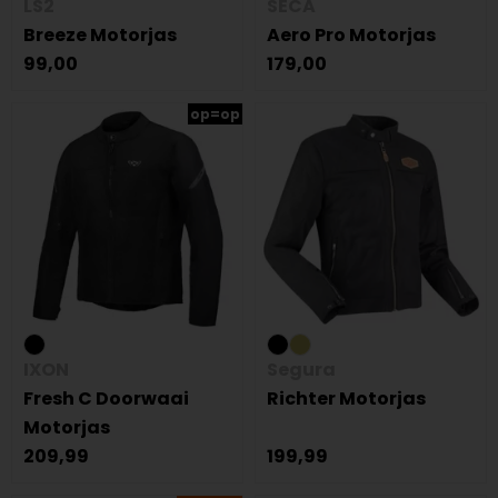
LS2
SECA
Breeze Motorjas
Aero Pro Motorjas
99,00
179,00
op=op
IXON
Segura
Fresh C Doorwaai
Richter Motorjas
Motorjas
209,99
199,99