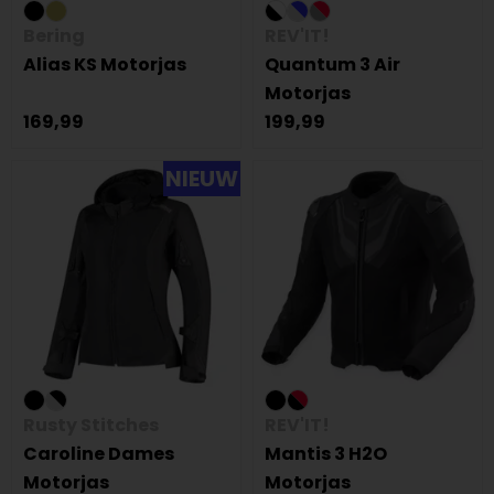
Bering
REV'IT!
Alias KS Motorjas
Quantum 3 Air
Motorjas
169,99
199,99
NIEUW
Rusty Stitches
REV'IT!
Caroline Dames
Mantis 3 H2O
Motorjas
Motorjas