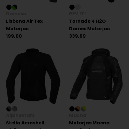
Dainese
REV'IT!
Lisbona Air Tex
Tornado 4 H2O
Motorjas
Dames Motorjas
199,00
339,99
Alpinestars
Macna
Stella Aeroshell
Motorjas Macna