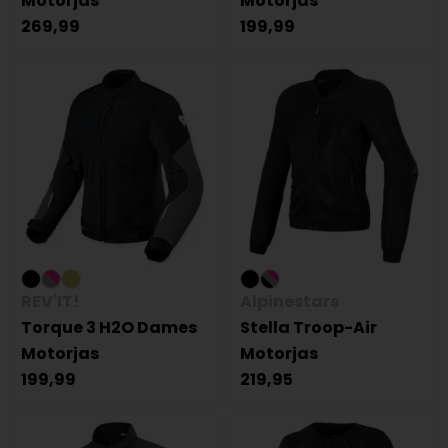
Motorjas
Motorjas
269,99
199,99
REV'IT!
Alpinestars
Torque 3 H2O Dames
Stella Troop-Air
Motorjas
Motorjas
199,99
219,95