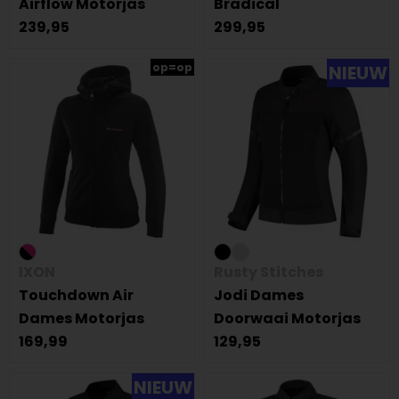
Airflow Motorjas
Bradical
239,95
299,95
op=op
NIEUW
IXON
Rusty Stitches
Touchdown Air
Jodi Dames
Dames Motorjas
Doorwaai Motorjas
169,99
129,95
NIEUW