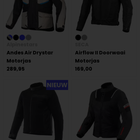
Alpinestars
SECA
Andes Air Drystar
Airflow II Doorwaai
Motorjas
Motorjas
289,95
169,00
NIEUW