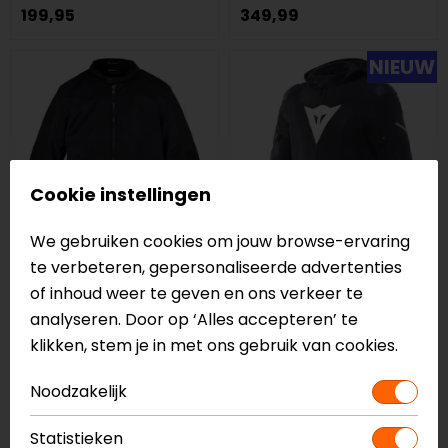
199,95
349,99
NIEUW
Cookie instellingen
We gebruiken cookies om jouw browse-ervaring
te verbeteren, gepersonaliseerde advertenties
John Doe
Dainese
of inhoud weer te geven en ons verkeer te
Aero Mesh Motorjas
Super Sprint Air Tex
analyseren. Door op ‘Alles accepteren’ te
Motorjas
klikken, stem je in met ons gebruik van cookies.
199,00
269,00
Noodzakelijk
op=op
Statistieken