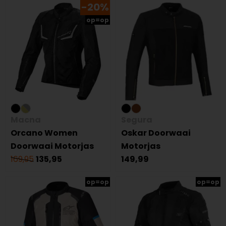
-20%
op=op
Macna
Segura
Orcano Women
Oskar Doorwaai
Doorwaai Motorjas
Motorjas
169,95
135,95
149,99
op=op
op=op