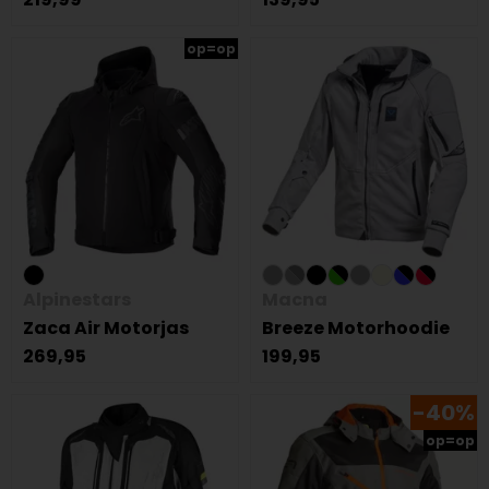
op=op
Alpinestars
Macna
Zaca Air Motorjas
Breeze Motorhoodie
269,95
199,95
-40%
op=op