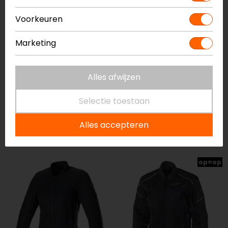
Voorkeuren
Marketing
Alles afwijzen
Bering
IXON
Selectie toestaan
Lady Alias QS
Cornet Lady Motorjas
Alles accepteren
Motorjas
169,99
189,99
op=op