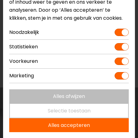
of inhoud weer te geven en ons verkeer te
analyseren. Door op ‘Alles accepteren’ te
klikken, stem je in met ons gebruik van cookies.
Noodzakelijk
Lampa
Lampa
Statistieken
Spiegelverbreder -
Offset
M10 links
Spiegelverbreder M10
Voorkeuren
rechts
14,99
14,99
Marketing
Alles afwijzen
Selectie toestaan
Alles accepteren
Op de hoogte blijven?