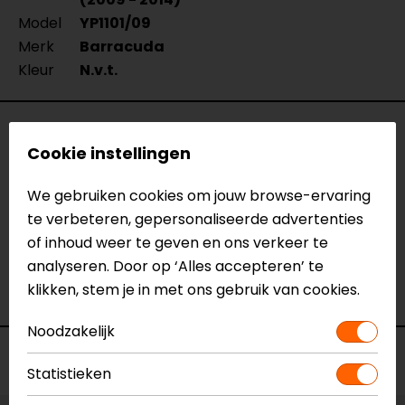
Model
YP1101/09
Merk
Barracuda
Kleur
N.v.t.
Reviews (1)
Cookie instellingen
We gebruiken cookies om jouw browse-ervaring
03-08-2022
te verbeteren, gepersonaliseerde advertenties
of inhoud weer te geven en ons verkeer te
geen toelichting gegeven
analyseren. Door op ‘Alles accepteren’ te
- Anoniem
klikken, stem je in met ons gebruik van cookies.
Noodzakelijk
Voorraad
Statistieken