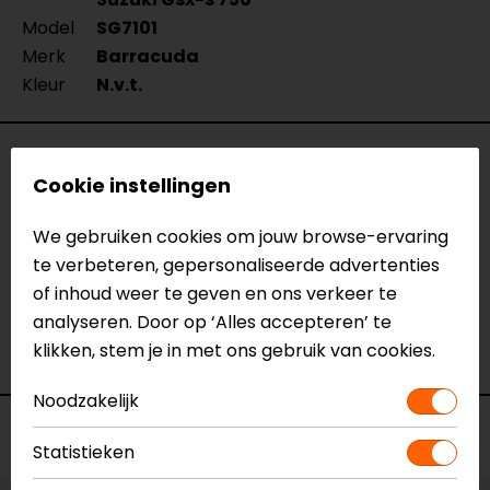
Model
SG7101
Merk
Barracuda
Kleur
N.v.t.
Reviews (1)
Cookie instellingen
We gebruiken cookies om jouw browse-ervaring
17-09-2023
te verbeteren, gepersonaliseerde advertenties
of inhoud weer te geven en ons verkeer te
Goede service en communicatie
analyseren. Door op ‘Alles accepteren’ te
- van Ham
klikken, stem je in met ons gebruik van cookies.
Noodzakelijk
Voorraad
Statistieken