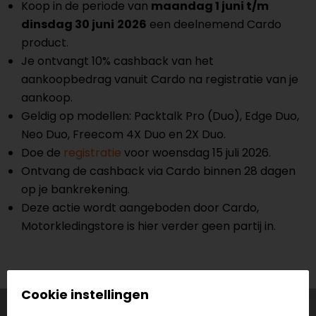
Koop in de periode van
maandag 1 juni t/m
dinsdag 30 juni
2026
een deelnemend Cardo
product.
Je ontvangt 10% cashback van het
aankoopbedrag vanuit Cardo na registratie van je
aankoop.
Geldig op modellen: Packtalk Pro (Duo), Edge Duo,
Neo Duo, Freecom 4X Duo en 2X Duo.
Doe de
registratie
voor woensdag 15 juli 2026.
Ontvang de cashback via Cardo binnen 28 dagen
op je bankrekening.
Deze actie wordt aangeboden door Cardo,
Motorkledingstore is hier verder geen partij in.
Cookie instellingen