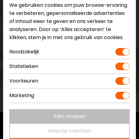
We gebruiken cookies om jouw browse-ervaring
te verbeteren, gepersonaliseerde advertenties
of inhoud weer te geven en ons verkeer te
analyseren. Door op ‘Alles accepteren’ te
Op de hoogte blijven?
klikken, stem je in met ons gebruik van cookies.
Noodzakelijk
Schrijf je in voor de nieuwsbrief
Statistieken
Voorkeuren
Marketing
Alles afwijzen
Selectie toestaan