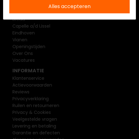
BEZOEK EEN VAN ONZE WINKELS
Alles accepteren
Apeldoorn
Breda
Capelle a/d IJssel
Eindhoven
Vianen
Openingstijden
Over Ons
Vacatures
INFORMATIE
Klantenservice
Actievoorwaarden
Reviews
Privacyverklaring
Ruilen en retourneren
Privacy & Cookies
Veelgestelde vragen
Levering en betaling
Garantie en defecten