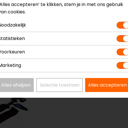
‘Alles accepteren’ te klikken, stem je in met ons gebruik
van cookies.
Noodzakelijk
Statistieken
Booster
Boost
-140 cm
Bagageriem
Bagag
Voorkeuren
panbanden
3,95
2,95
5,95
4
Marketing
-11%
Alles afwijzen
Selectie toestaan
Alles accepteren