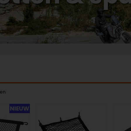
ten
NIEUW