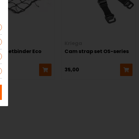
er
Kriega
enetbinder Eco
Cam strap set OS-series
,95
35,00