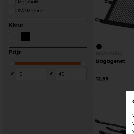
Motoholic
SW-Motech
Kleur
Prijs
Motoholic
Bagagenet
€
€
12,95