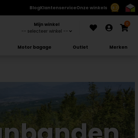
Blog
Klantenservice
Onze winkels
8.7
0
Mijn winkel
Motor bagage
Outlet
Merken
anbanden