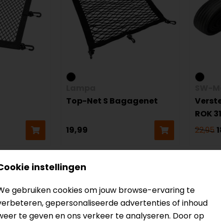
Lampa
SW-M
Top-Net S Bagagenet
Verst
ROK 3
19,99
22,95
1
-14%
-25%
Cookie instellingen
We gebruiken cookies om jouw browse-ervaring te
verbeteren, gepersonaliseerde advertenties of inhoud
weer te geven en ons verkeer te analyseren. Door op