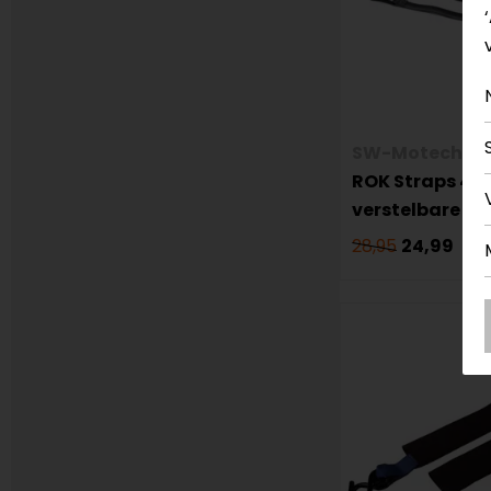
SW-Motech
ROK Straps 45
verstelbare s
28,95
24,99