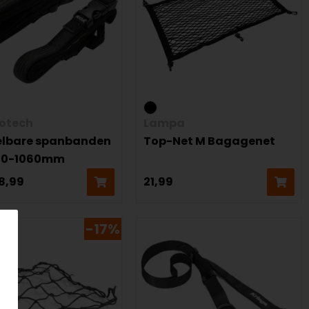
otech
Lampa
elbare spanbanden
Top-Net M Bagagenet
10-1060mm
8,99
21,99
-17%