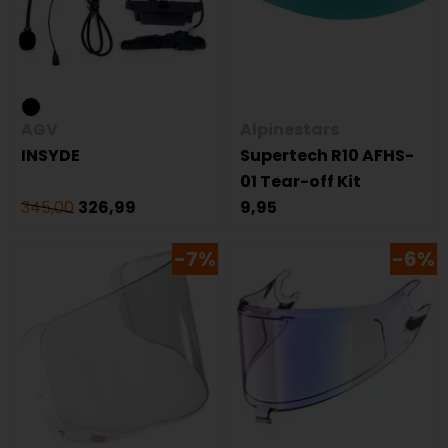
AGV
Alpinestars
INSYDE
Supertech R10 AFHS-
01 Tear-off Kit
345,00
326,99
9,95
-7%
-6%