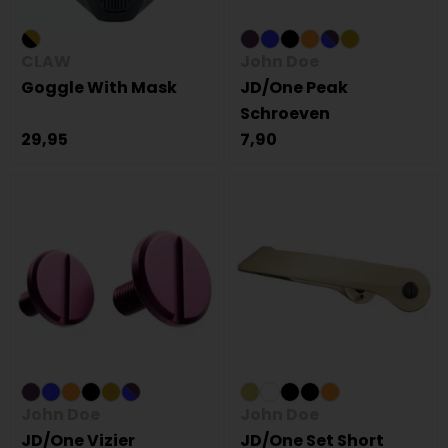
CLAW
John Doe
Goggle With Mask
JD/One Peak
Schroeven
29,95
7,90
John Doe
John Doe
JD/One Vizier
JD/One Set Short