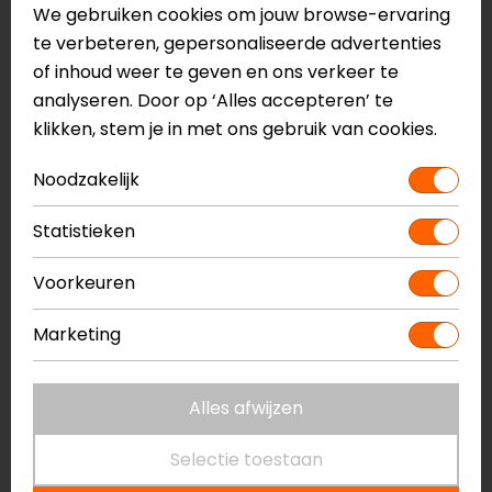
We gebruiken cookies om jouw browse-ervaring
te verbeteren, gepersonaliseerde advertenties
Shoei
Shark
of inhoud weer te geven en ons verkeer te
Ex-Zero Peak Black
Vizier Mechanisme
analyseren. Door op ‘Alles accepteren’ te
Citycruiser/jet/evo
klikken, stem je in met ons gebruik van cookies.
30,00
27,99
14,70
13,95
Noodzakelijk
-5%
-7%
Statistieken
Voorkeuren
Marketing
Alles afwijzen
AGV
AGV
Selectie toestaan
AGV LEGENDS HELMET
INSYDE BOOM