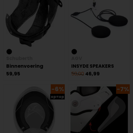
Schuberth
AGV
Binnenvoering
INSYDE SPEAKERS
59,95
50,00
46,99
-6%
-7%
op=op