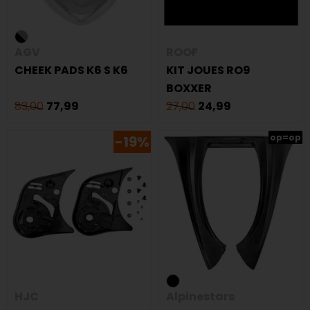
AGV
ROOF
CHEEK PADS K6 S K6
KIT JOUES RO9
BOXXER
83,00
77,99
27,00
24,99
op=op
-19%
HJC
Alpinestars