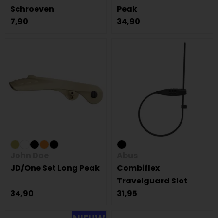
Schroeven
Peak
7,90
34,90
John Doe
Abus
JD/One Set Long Peak
Combiflex
Travelguard Slot
34,90
31,95