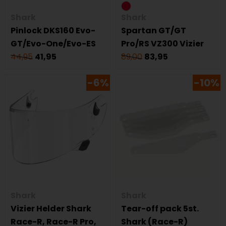
Shark
Shark
Pinlock DKS160 Evo-
Spartan GT/GT
GT/Evo-One/Evo-ES
Pro/RS VZ300 Vizier
44,95
41,95
89,00
83,95
-6%
-10%
Shark
Shark
Vizier Helder Shark
Tear-off pack 5st.
Race-R, Race-R Pro,
Shark (Race-R)