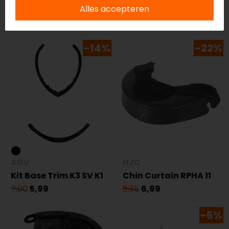
BAG
Microfoon
Alles accepteren
55,00
51,99
30,00
27,99
-14%
-22%
AGV
HJC
Kit Base Trim K3 SV K1
Chin Curtain RPHA 11
7,00
5,99
8,95
6,99
-6%