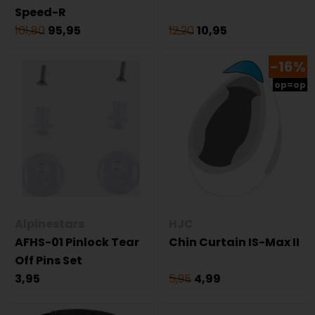
Speed-R
101,80
95,95
12,20
10,95
-16%
op=op
Alpinestars
HJC
AFHS-01 Pinlock Tear
Chin Curtain IS-Max II
Off Pins Set
3,95
5,95
4,99