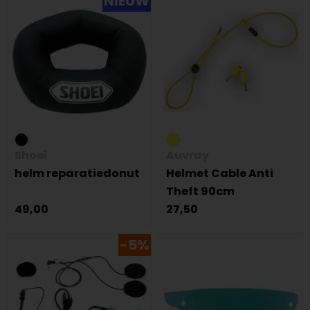
NIEUW
Shoei
Auvray
helm reparatiedonut
Helmet Cable Anti
Theft 90cm
49,00
27,50
-5%