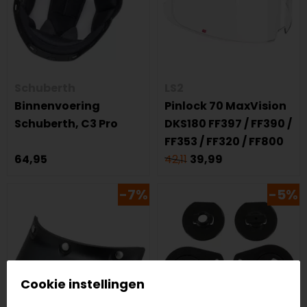
Schuberth
LS2
Binnenvoering
Pinlock 70 MaxVision
Schuberth, C3 Pro
DKS180 FF397 / FF390 /
FF353 / FF320 / FF800
64,95
42,11
39,99
-7%
-5%
Cookie instellingen