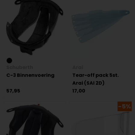
Schuberth
Arai
C-3 Binnenvoering
Tear-off pack 5st.
Arai (SAI 2D)
57,95
17,00
-5%