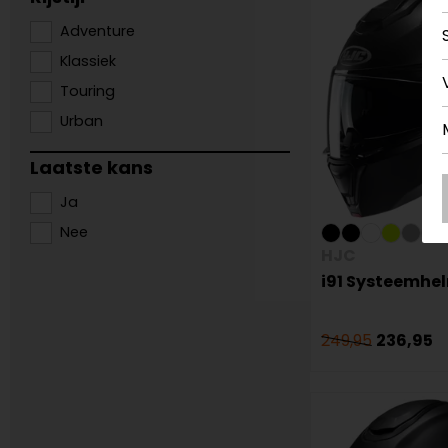
Adventure
Klassiek
Touring
Urban
Laatste kans
Ja
Nee
HJC
i91 Systeemhe
249,95
236,95