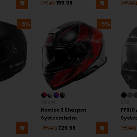
179,95
159,95
469,00
-5%
-5%
Shoei
LS2
Neotec 3 Sharpen
FF910 
Systeemhelm
Syst
769,00
729,95
339,00