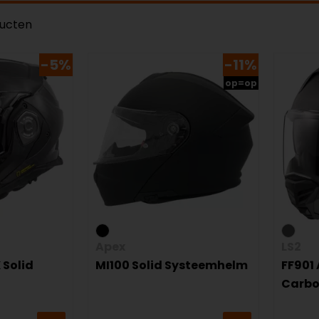
ducten
-5%
-11%
op=op
Apex
LS2
 Solid
MI100 Solid Systeemhelm
FF901 
Carbo