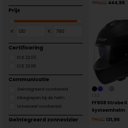
469,00
444,95
Prijs
€
€
Certificering
ECE 22.05
ECE 22.06
Communicatie
Geintegreerd voorbereid
LS2
Inbegrepen bij de helm
FF908 Strobe II
Universeel voorbereid
Systeemhelm
Geïntegreerd zonnevizier
139,00
131,95