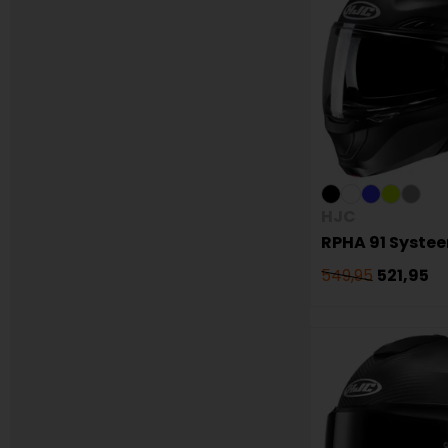
HJC
RPHA 91 Syste
549,95
521,95