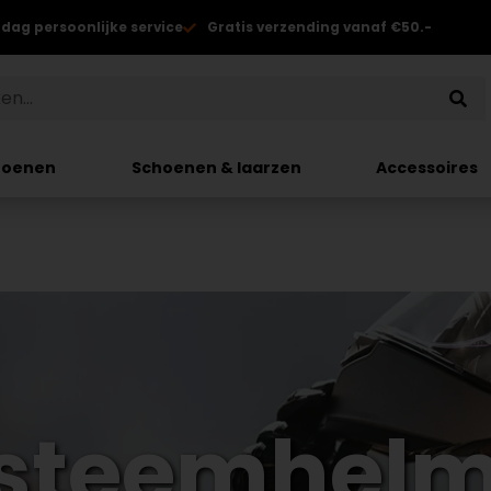
 dag persoonlijke service
Gratis verzending vanaf €50.-
hoenen
Schoenen & laarzen
Accessoires
steemhel