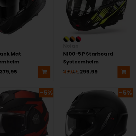
Nolan
lank Mat
N100-5 P Starboard
eemhelm
Systeemhelm
379,95
499,95
299,99
-5%
-5%