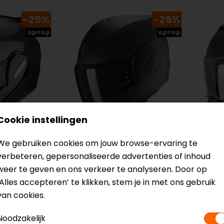
-25%
-25%
op=op
op=op
Cookie instellingen
We gebruiken cookies om jouw browse-ervaring te
Scorpion
Scorp
verbeteren, gepersonaliseerde advertenties of inhoud
Carbon
EXO-Tech Evo Solid
EXO-9
weer te geven en ons verkeer te analyseren. Door op
helm
Systeemhelm
Syst
‘Alles accepteren’ te klikken, stem je in met ons gebruik
299,90
225,00
229,90
van cookies.
Noodzakelijk