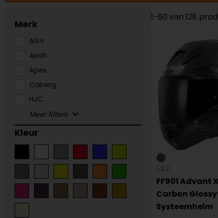
1-60 van 128 pro
Merk
AGV
Airoh
Apex
Caberg
HJC
Kleur
LS2
FF901 Advant X
Carbon Glossy
Systeemhelm