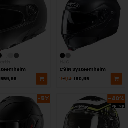
erth
HJC
steemhelm
C91N Systeemhelm
559,95
169,95
160,95
-5%
-40%
op=op