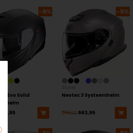
-5%
-5%
ion
Shoei
30 Evo Solid
Neotec 3 Systeemhelm
eemhelm
217,95
699,00
663,95