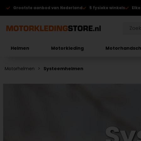
Grootste aanbod van Nederland
5 fysieke winkels
Elke
Helmen
Motorkleding
Motorhandsc
Motorhelmen
Systeemhelmen
Sy