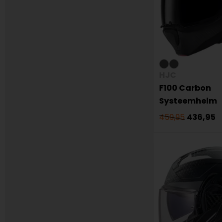
HJC
F100 Carbon
Systeemhelm
459,95
436,95