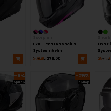
Scorpion
Shark
Exo-Tech Evo Socius
Oxo B
Systeemhelm
Syst
369,90
275,00
399,99
-5%
-25%
op=op
op=op