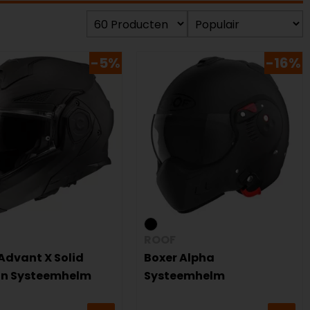
-5%
-16%
ROOF
Advant X Solid
Boxer Alpha
n Systeemhelm
Systeemhelm