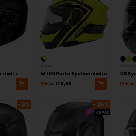
Apex
Schub
emhelm
MI100 Porto Systeemhelm
C5 Sy
199,95
179,95
699,95
-5%
-26%
op=op