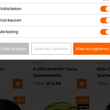
-5%
-10%
Statistieken
Voorkeuren
Marketing
Alles afwijzen
Selectie toestaan
Alles accepteren
Nexx
Scorp
lm
X.LIFECOUNTRY Terra
EXO-T
Systeemhelm
Syst
749,95
673,99
399,90
-5%
-10%
op=op