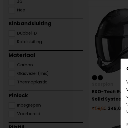
Ja
Nee
Kinbandsluiting
Dubbel-D
Ratelsluiting
Materiaal
Carbon
Glasvezel (mix)
Thermoplastic
Scorpion
EXO-Tech Evo 
Pinlock
Solid Systeem
Inbegrepen
459,90
345,00
Voorbereid
Rijstijl