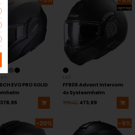
-5%
-5%
op=op
ion
LS2
ECH EVO PRO SOLID
FF906 Advant Intercom
eemhelm
4x Systeemhelm
378,95
499,00
473,99
-20%
-5%