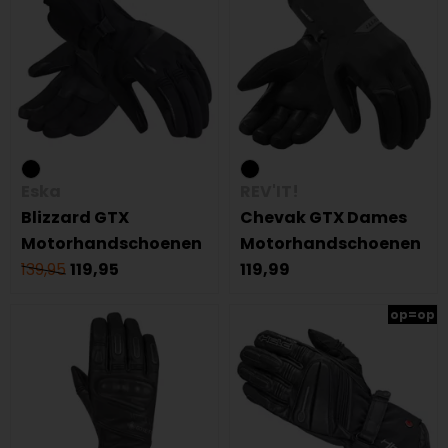
Eska
REV'IT!
Blizzard GTX
Chevak GTX Dames
Motorhandschoenen
Motorhandschoenen
139,95
119,95
119,99
op=op