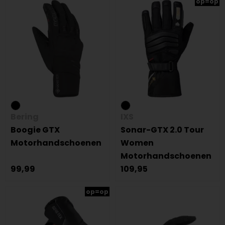
op=op
Bering
IXS
Boogie GTX
Sonar-GTX 2.0 Tour
Motorhandschoenen
Women
Motorhandschoenen
99,99
109,95
op=op