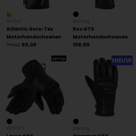
Richa
Bering
Atlantic Gore-Tex
Roc GTX
Motorhandschoenen
Motorhandschoenen
149,99
90,00
109,99
op=op
NIEUW
REV'IT!
Bering