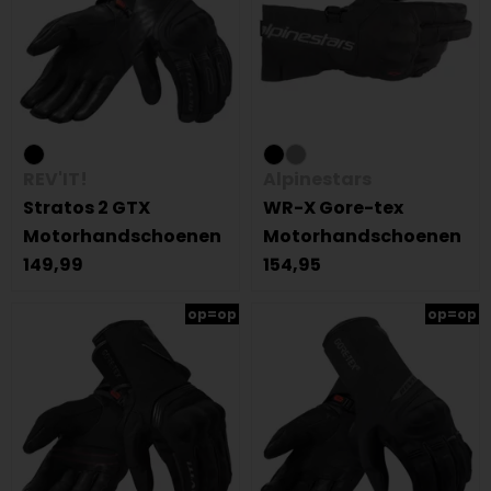
REV'IT!
Alpinestars
Stratos 2 GTX
WR-X Gore-tex
Motorhandschoenen
Motorhandschoenen
149,99
154,95
op=op
op=op