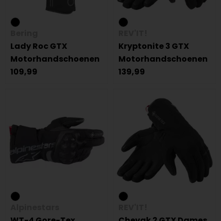
Bering
REV'IT!
Lady Roc GTX
Kryptonite 3 GTX
Motorhandschoenen
Motorhandschoenen
109,99
139,99
Alpinestars
REV'IT!
WT-4 Gore-Tex
Chevak 2 GTX Dames