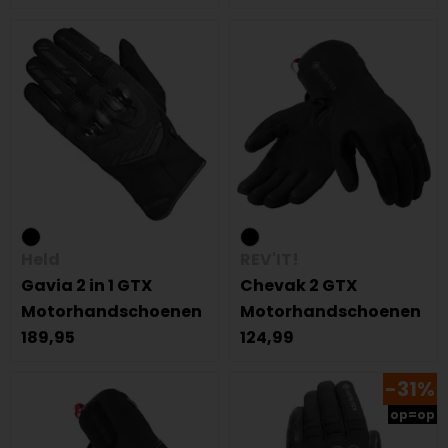
Held
REV'IT!
Gavia 2 in 1 GTX
Chevak 2 GTX
Motorhandschoenen
Motorhandschoenen
189,95
124,99
-31%
op=op