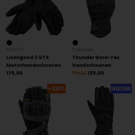
REV'IT!
Dainese
Livengood 2 GTX
Thunder Gore-Tex
Motorhandschoenen
handschoenen
179,99
185,95
129,00
-40%
NIEUW