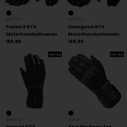
REV'IT!
REV'IT!
Fusion 2 GTX
Livengood GTX
Motorhandschoenen
Motorhandschoenen
159,99
169,99
op=op
op=op
Bering
Held
Hercule GTX
Air n Dry Gore-Tex