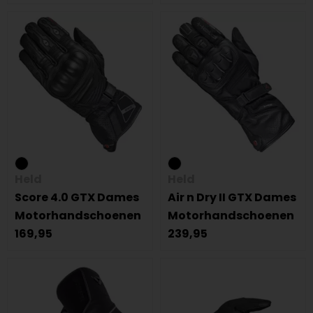
Held
Held
Score 4.0 GTX Dames
Air n Dry II GTX Dames
Motorhandschoenen
Motorhandschoenen
169,95
239,95