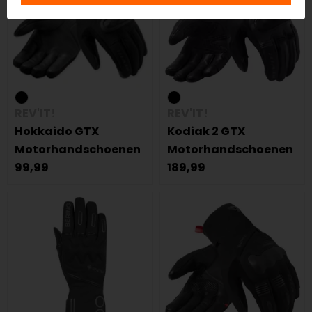
REV'IT!
REV'IT!
Hokkaido GTX
Kodiak 2 GTX
Motorhandschoenen
Motorhandschoenen
99,99
189,99