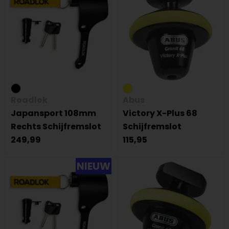
Roadlok
Abus
Japansport 108mm
Victory X-Plus 68
Rechts Schijfremslot
Schijfremslot
249,99
115,95
NIEUW