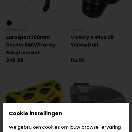
Roadlok
Abus
Eurosport 100mm
Victory X-Plus 68
Rechts BMW/Harley
Yellow Half
Schijfremslot
249,99
115,95
Cookie instellingen
We gebruiken cookies om jouw browse-ervaring