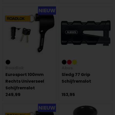
NIEUW
Roadlok
Abus
Eurosport 100mm
Sledg 77 Grip
Rechts Universeel
Schijfremslot
Schijfremslot
249,99
153,95
NIEUW