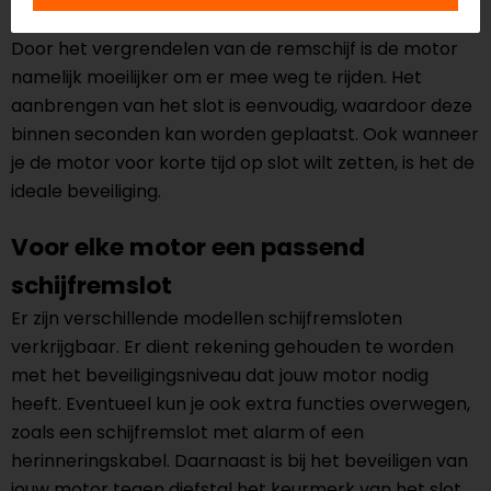
Ook is het een effectief afschrikmiddel tegen diefstal.
Door het vergrendelen van de remschijf is de motor
namelijk moeilijker om er mee weg te rijden. Het
aanbrengen van het slot is eenvoudig, waardoor deze
binnen seconden kan worden geplaatst. Ook wanneer
je de motor voor korte tijd op slot wilt zetten, is het de
ideale beveiliging.
Voor elke motor een passend
schijfremslot
Er zijn verschillende modellen schijfremsloten
verkrijgbaar. Er dient rekening gehouden te worden
met het beveiligingsniveau dat jouw motor nodig
heeft. Eventueel kun je ook extra functies overwegen,
zoals een schijfremslot met alarm of een
herinneringskabel. Daarnaast is bij het beveiligen van
jouw motor tegen diefstal het keurmerk van het slot