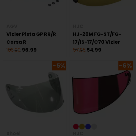
AGV
HJC
Vizier Pista GP RR/R
HJ-20M FG-ST/FG-
Corsa R
17/IS-17/C70 Vizier
103,00
96,99
57,95
54,99
-5%
-6%
Shoei
HJC