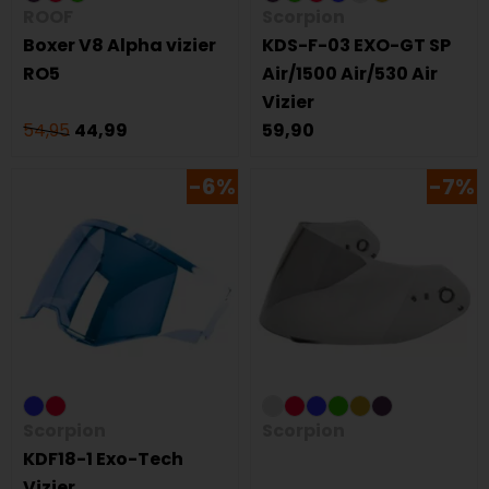
ROOF
Scorpion
Boxer V8 Alpha vizier
KDS-F-03 EXO-GT SP
RO5
Air/1500 Air/530 Air
Vizier
54,95
44,99
59,90
-6%
-7%
Scorpion
Scorpion
KDF18-1 Exo-Tech
Vizier