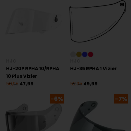
HJC
HJC
HJ-20P RPHA 10/RPHA
HJ-35 RPHA 1 Vizier
10 Plus Vizier
50,95
47,99
52,95
49,99
-6%
-7%