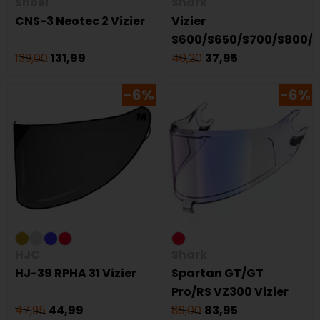
Shoei
Shark
CNS-3 Neotec 2 Vizier
Vizier
S600/S650/S700/S800/S
139,00
131,99
40,20
37,95
-6%
-6%
HJC
Shark
HJ-39 RPHA 31 Vizier
Spartan GT/GT
Pro/RS VZ300 Vizier
47,95
44,99
89,00
83,95