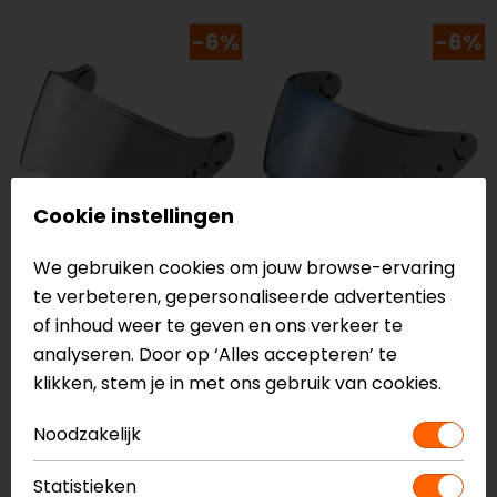
-6%
-6%
Cookie instellingen
We gebruiken cookies om jouw browse-ervaring
Shoei
Shoei
te verbeteren, gepersonaliseerde advertenties
vizier Hornet ADV
CWR-1 NXR/X-SPirit
of inhoud weer te geven en ons verkeer te
CNS-2
3/RYD Vizier
analyseren. Door op ‘Alles accepteren’ te
109,00
102,99
109,00
102,99
klikken, stem je in met ons gebruik van cookies.
-5%
-6%
Noodzakelijk
Statistieken