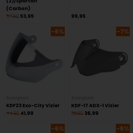
(2)/Spartan
(Carbon)
57,80
53,95
99,95
-6%
-7%
Scorpion
Scorpion
KDF23 Exo-City Vizier
KDF-17 ADX-1 Vizier
44,90
41,99
39,90
36,99
-6%
-6%