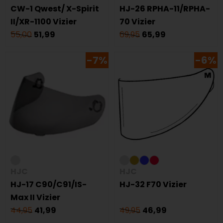
CW-1 Qwest/ X-Spirit
HJ-26 RPHA-11/RPHA-
II/XR-1100 Vizier
70 Vizier
55,00
51,99
69,95
65,99
-7%
-6%
HJC
HJC
HJ-17 C90/C91/IS-
HJ-32 F70 Vizier
Max II Vizier
44,95
41,99
49,95
46,99