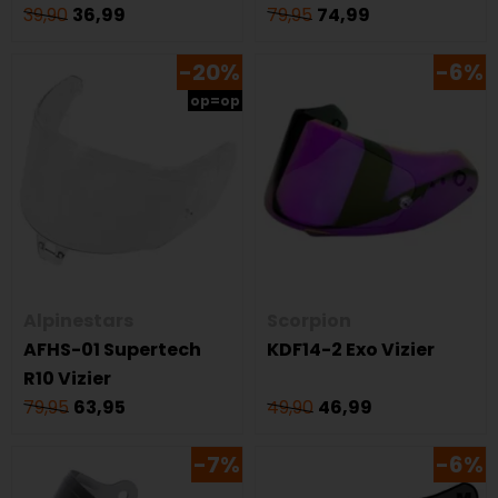
39,90
36,99
79,95
74,99
-20%
-6%
op=op
Alpinestars
Scorpion
AFHS-01 Supertech
KDF14-2 Exo Vizier
R10 Vizier
79,95
63,95
49,90
46,99
-7%
-6%