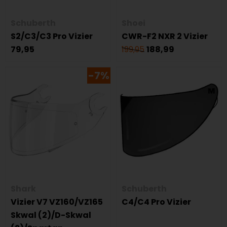
Schuberth
Shoei
S2/C3/C3 Pro Vizier
CWR-F2 NXR 2 Vizier
79,95
199,95
188,99
-7%
Shark
Schuberth
Vizier V7 VZ160/VZ165
C4/C4 Pro Vizier
Skwal (2)/D-Skwal