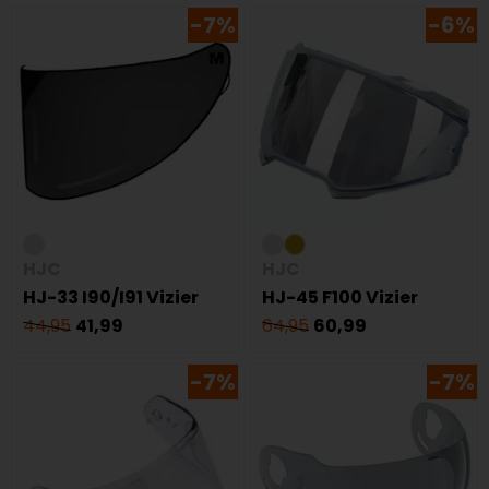
-7%
-6%
HJC
HJC
HJ-33 I90/I91 Vizier
HJ-45 F100 Vizier
44,95
41,99
64,95
60,99
-7%
-7%