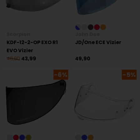
Scorpion
John Doe
KDF-12-2-OP EXO R1
JD/One ECE Vizier
EVO Vizier
46,90
43,99
49,90
-6%
-5%