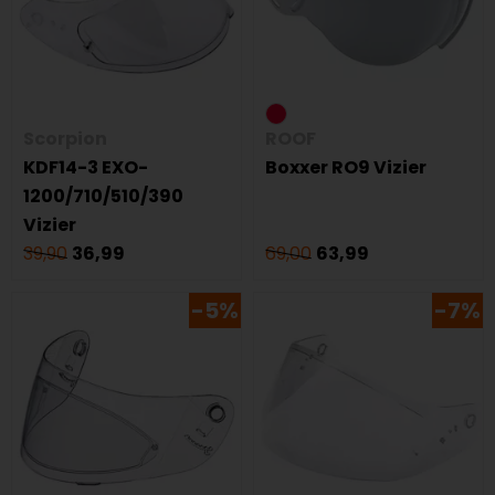
Scorpion
ROOF
KDF14-3 EXO-
Boxxer RO9 Vizier
1200/710/510/390
Vizier
39,90
36,99
69,00
63,99
-5%
-7%