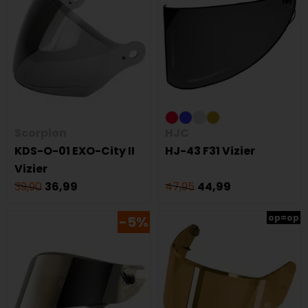
Scorpion
HJC
KDS-O-01 EXO-City II
HJ-43 F31 Vizier
Vizier
39,90
36,99
47,95
44,99
op=op
-5%