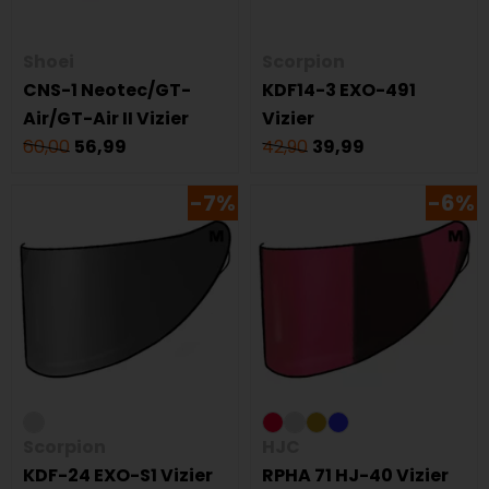
Shoei
Scorpion
CNS-1 Neotec/GT-
KDF14-3 EXO-491
Air/GT-Air II Vizier
Vizier
60,00
56,99
42,90
39,99
-7%
-6%
Scorpion
HJC
KDF-24 EXO-S1 Vizier
RPHA 71 HJ-40 Vizier