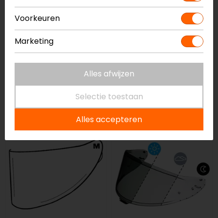
Voorkeuren
Marketing
Alles afwijzen
Shoei
HJC
CJ-3 J.O Vizier
HJ-31 I70 Vizier
Selectie toestaan
79,00
74,99
69,95
65,99
Alles accepteren
-5%