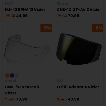
HJC
Shoei
HJ-42 RPHA 12 Vizier
CNS-1C GT-Air 3 Vizier
47,95
44,99
75,00
70,99
-5%
-6%
Shoei
LS2
CNS-3C Neotec 3
FF901 Advant X Vizier
Vizier
75,00
70,99
46,95
43,99