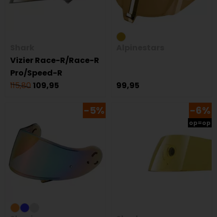
Shark
Alpinestars
Vizier Race-R/Race-R
Pro/Speed-R
115,80
109,95
99,95
-5%
-6%
op=op