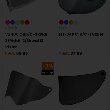
Shark
HJC
VZ400 Cup/D-Skwal
HJ-34P C10/C71 Vizier
3/Riddil 2/Skwal i3
Vizier
69,95
65,95
40,95
37,99
-7%
op=op