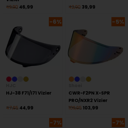
49,90
46,99
42,90
39,99
-6%
-5%
HJC
Shoei
HJ-38 F71/I71 Vizier
CWR-F2PN X-SPR
PRO/NXR2 Vizier
47,95
44,99
109,95
103,99
-7%
-7%