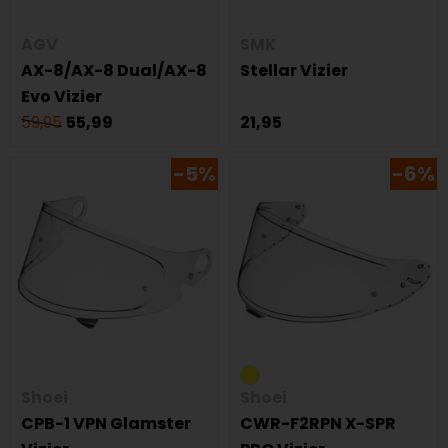
AGV
SMK
AX-8/AX-8 Dual/AX-8
Stellar Vizier
Evo Vizier
59,95
55,99
21,95
-5%
-6%
Shoei
Shoei
CPB-1 VPN Glamster
CWR-F2RPN X-SPR