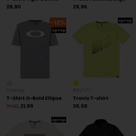
29,90
29,95
op=op
-12%
op=op
Oakley
REV'IT!
T-Shirt O-Bold Ellipse
Travis T-shirt
24,95
21,99
39,99
op=op