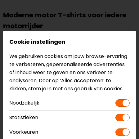
Moderne motor T-shirts voor iedere
motorrijder
Op de motor draag je niet alleen een motorjas of
Cookie instellingen
motorpak. Onder je jas of pak gaat natuurlijk ook
functionele onderkleding, zoals een
kwalitatief
We gebruiken cookies om jouw browse-ervaring
motor T-shirt
. Goede motorshirts zijn gemaakt met
te verbeteren, gepersonaliseerde advertenties
platte naden, om te voorkomen dat irritaties op de
of inhoud weer te geven en ons verkeer te
huid ontstaan.
analyseren. Door op ‘Alles accepteren’ te
klikken, stem je in met ons gebruik van cookies.
In onze online outlet store is er volop keuze in
motor
onderkleding
. Zo zijn er sportieve motor T-shirts met
Noodzakelijk
of zonder prints, temperatuurregulerende
thermoshirts
en voorgevormde
cross-shirts
te koop.
Statistieken
Alle shirts zijn speciaal gemaakt voor op de motor en
verkrijgbaar met zowel korte als lange mouwen.
Voorkeuren