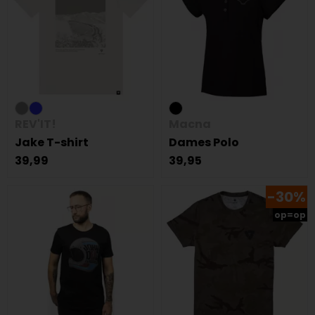
REV'IT!
Macna
Jake T-shirt
Dames Polo
39,99
39,95
-30%
op=op