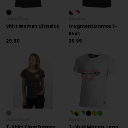
John Doe
Macna
Shirt Women Classics
Fragment Dames T-
Shirt
29,90
29,95
John Doe
Macna
T-Shirt Tiger Dames
T-Shirt Macna, Logo