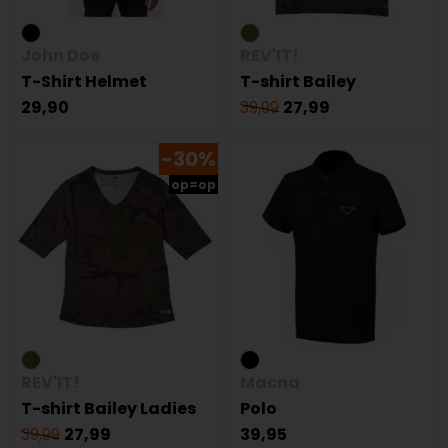
John Doe
REV'IT!
T-Shirt Helmet
T-shirt Bailey
29,90
39,99
27,99
-30%
op=op
REV'IT!
Macna
T-shirt Bailey Ladies
Polo
39,99
27,99
39,95