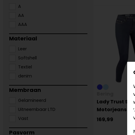
A
AA
AAA
Materiaal
Leer
Softshell
Textiel
denim
Membraan
Bering
Gelamineerd
Lady Trust Sli
Motorjeans
Uitneembaar LTD
Vast
169,99
Pasvorm