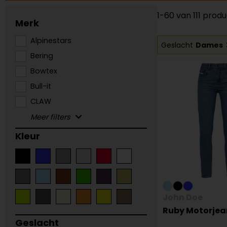
1-60 van 111 prod
Merk
Alpinestars
Geslacht
Dames
Bering
Bowtex
Bull-it
CLAW
Kleur
John Doe
Ruby Motorjea
Geslacht