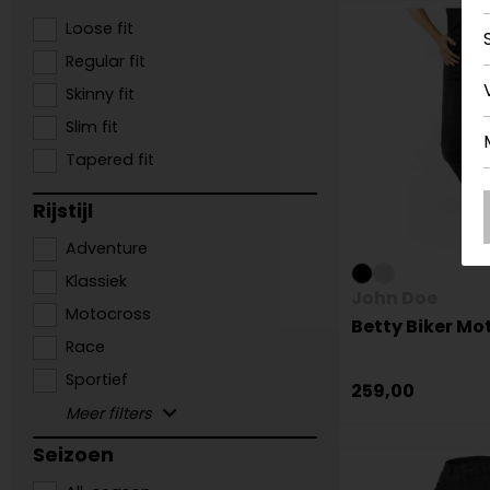
Loose fit
Regular fit
Skinny fit
Slim fit
Tapered fit
Rijstijl
Adventure
Klassiek
John Doe
Motocross
Betty Biker Mo
Race
Sportief
259,00
Seizoen