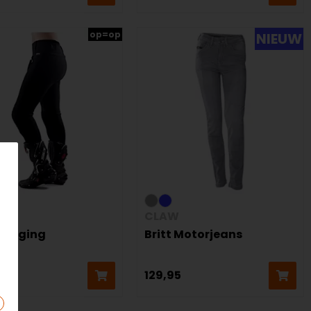
op=op
NIEUW
irl
CLAW
legging
Britt Motorjeans
5
129,95