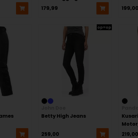
179,99
199,0
op=op
John Doe
Pando
Dames
Betty High Jeans
Kusar
Motor
259,00
219,0