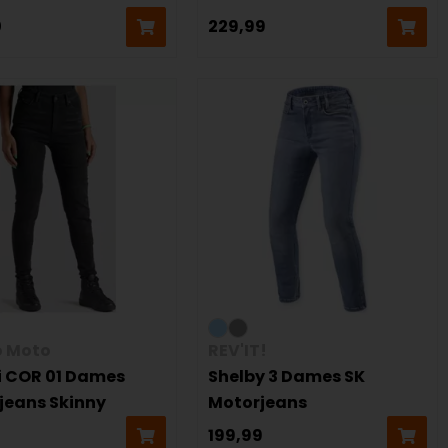
0
229,99
 Moto
REV'IT!
i COR 01 Dames
Shelby 3 Dames SK
jeans Skinny
Motorjeans
0
199,99