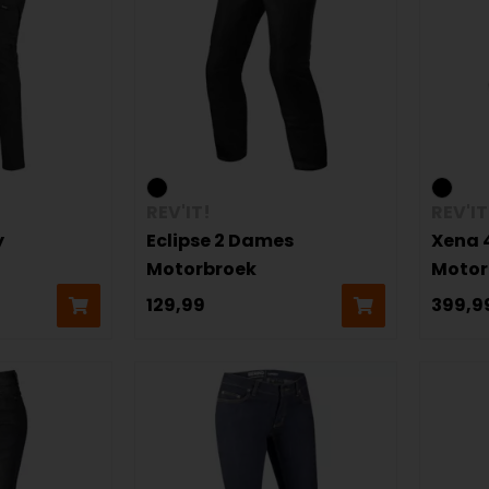
REV'IT!
REV'IT
y
Eclipse 2 Dames
Xena 
Motorbroek
Motor
129,99
399,9