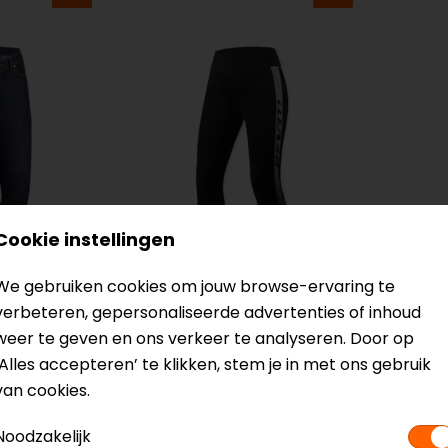
Cookie instellingen
We gebruiken cookies om jouw browse-ervaring te
REV'IT!
MotoG
verbeteren, gepersonaliseerde advertenties of inhoud
m
Talia Dames
Motor
weer te geven en ons verkeer te analyseren. Door op
Motorlegging
‘Alles accepteren’ te klikken, stem je in met ons gebruik
van cookies.
139,99
199,9
Noodzakelijk