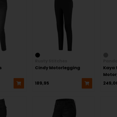
Rusty Stitches
Pando
s
Cindy Motorlegging
Kaya 
Motor
189,95
249,0