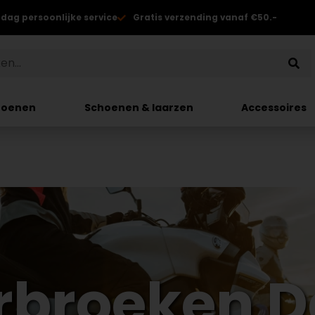
 dag persoonlijke service
Gratis verzending vanaf €50.-
hoenen
Schoenen & laarzen
Accessoires
rbroeken 