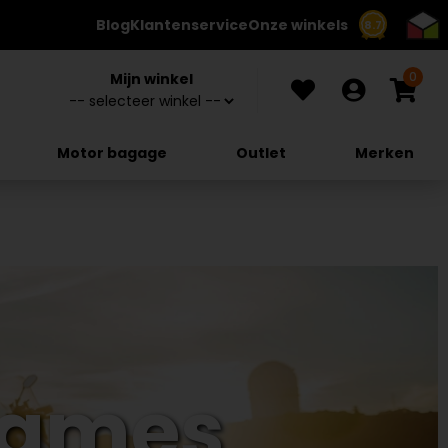
Blog
Klantenservice
Onze winkels
8.7
0
Mijn winkel
Motor bagage
Outlet
Merken
Dames