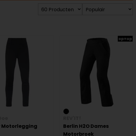
op=op
Doe
REV'IT!
 Motorlegging
Berlin H2O Dames
Motorbroek