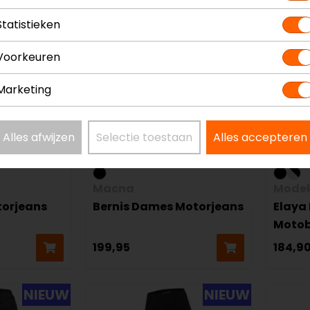
op=op
NIEUW
Statistieken
Voorkeuren
Marketing
Alles afwijzen
Selectie toestaan
Alles accepteren
Macna
Mode
torjeans
Bernis Dames Motorjeans
Elaya
Motob
199,95
184,9
NIEUW
NIEUW