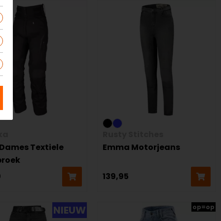
ka
Rusty Stitches
 Dames Textiele
Emma Motorjeans
roek
0
139,95
op=op
NIEUW