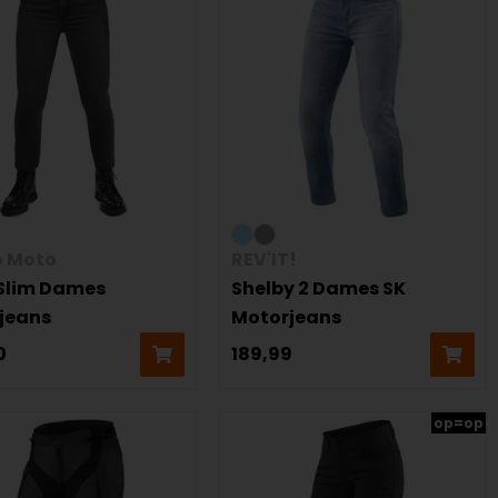
 Moto
REV'IT!
Slim Dames
Shelby 2 Dames SK
jeans
Motorjeans
0
189,99
op=op