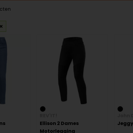
ucten
REV'IT!
John 
ns
Ellison 2 Dames
Jeggy
Motorlegging