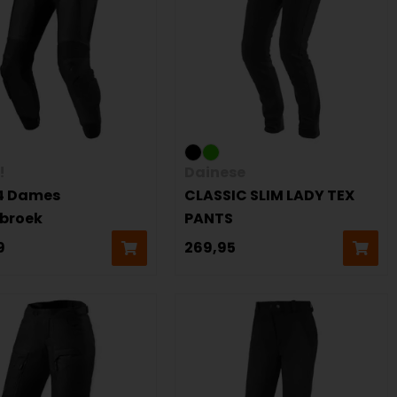
!
Dainese
4 Dames
CLASSIC SLIM LADY TEX
broek
PANTS
9
269,95