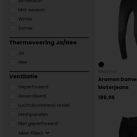
All-season
Mid-season
Winter
Zomer
Thermovoering Ja/Nee
Ja
Nee
Macna
Ventilatie
Aramon Dame
Geperforeerd
Motorjeans
Geventileerd
199,95
Luchtdoorlatend textiel
Meshpanelen
Niet geperforeerd