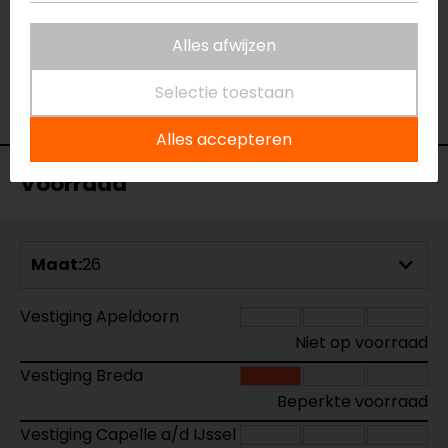
Materiaal
denim
Rijstijl
Urban
Alles afwijzen
Seizoen
Zomer
Ventilatie
Luchtdoorlatend textiel
Selectie toestaan
Pasvorm
Slim fit
Alles accepteren
Voorraad
Maat:
26
Vestiging Apeldoorn
Niet op voorraad
Vestiging Breda
Beperkte voorraad
Vestiging Capelle a/d IJssel