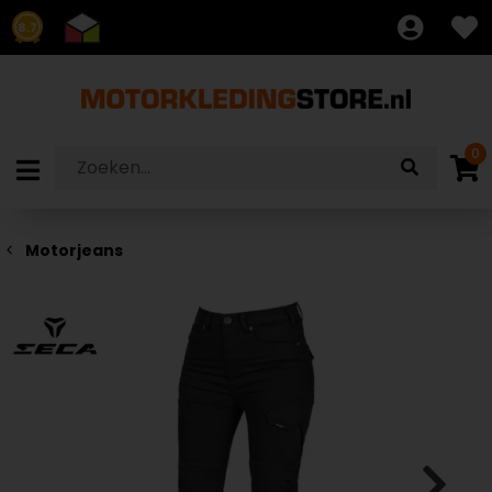
8.7
0
Motorjeans