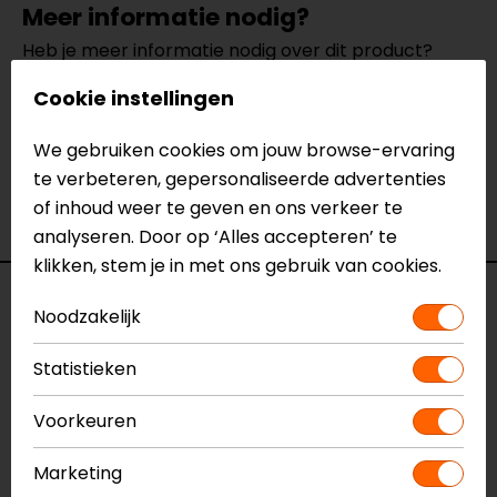
Meer informatie nodig?
Heb je meer informatie nodig over dit product?
Neem dan
contact
met ons op of kom langs in één
Cookie instellingen
van
onze winkels
in Breda, Capelle aan den IJssel,
Eindhoven, Vianen of Apeldoorn. In de winkels kun je
We gebruiken cookies om jouw browse-ervaring
het product bekijken & passen en staan onze
te verbeteren, gepersonaliseerde advertenties
verkoopmedewerkers voor je klaar met advies.
of inhoud weer te geven en ons verkeer te
Bekijk onze andere
motorjeans.
analyseren. Door op ‘Alles accepteren’ te
klikken, stem je in met ons gebruik van cookies.
Specificaties
Noodzakelijk
Naam
Squadron Lady Motorjeans
Statistieken
Model
7SQA24DQ
Merk
SECA
Voorkeuren
Kleur
Zwart
Marketing
Certificeringsklasse
AA