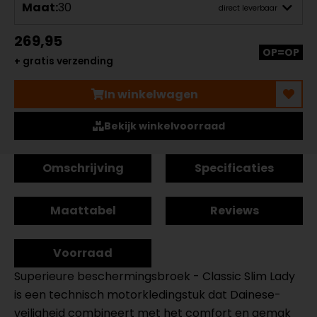
Maat:
30
direct leverbaar
269,95
OP=OP
+ gratis verzending
In winkelwagen
Bekijk winkelvoorraad
Omschrijving
Specificaties
Maattabel
Reviews
Voorraad
Superieure beschermingsbroek - Classic Slim Lady
is een technisch motorkledingstuk dat Dainese-
veiligheid combineert met het comfort en gemak