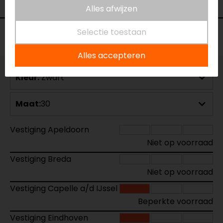
Pasvorm
Slim fit
Alles afwijzen
Selectie toestaan
Voorraad
Alles accepteren
Kleur:
Zwart
Maat:
30
Vestiging Apeldoorn
Niet op voorraad
Vestiging Breda
Niet op voorraad
Vestiging Capelle a/d IJssel
Beperkte voorraad
Vestiging Eindhoven