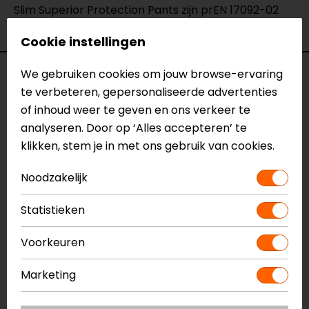
Slim Superior Protection Pants zijn prEN 17092-02
gecertificeerd op niveau AAA.
Cookie instellingen
We gebruiken cookies om jouw browse-ervaring
Specificaties
te verbeteren, gepersonaliseerde advertenties
of inhoud weer te geven en ons verkeer te
Naam
CLASSIC SLIM LADY TEX
analyseren. Door op ‘Alles accepteren’ te
PANTS
klikken, stem je in met ons gebruik van cookies.
Model
2755152
Merk
Dainese
Noodzakelijk
Kleur
Zwart
Aanritsbaar
Niet aanritsbaar
Statistieken
Certificeringsklasse
AAA
Materiaal
denim
Voorkeuren
Rijstijl
Urban
Seizoen
Zomer
Marketing
Ventilatie
Luchtdoorlatend textiel