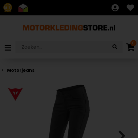
8.7
0
Motorjeans