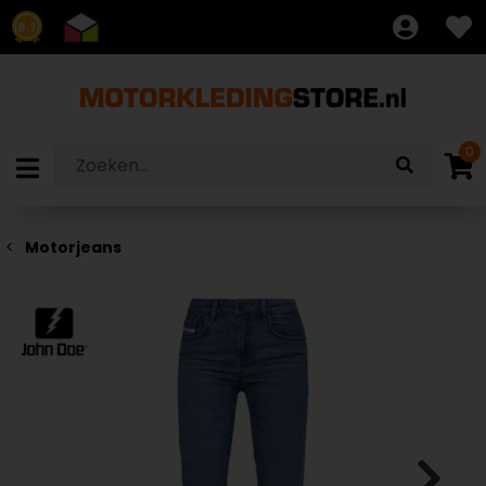
8.7
0
Motorjeans