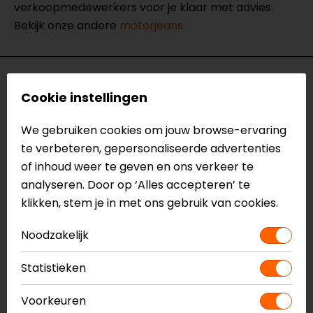
verkoopmedewerkers voor je klaar met advies.
Bekijk onze andere
motorjeans.
Specificaties
Cookie instellingen
Naam
Ruby Motorjeans
We gebruiken cookies om jouw browse-ervaring
Model
MJDD4020/4021
te verbeteren, gepersonaliseerde advertenties
Merk
John Doe
of inhoud weer te geven en ons verkeer te
Kleur
Licht Blauw
analyseren. Door op ‘Alles accepteren’ te
Aanritsbaar
Niet aanritsbaar
klikken, stem je in met ons gebruik van cookies.
Certificeringsklasse
AA
Materiaal
denim
Noodzakelijk
Rijstijl
Urban
Seizoen
Zomer
Statistieken
Ventilatie
Luchtdoorlatend textiel
Pasvorm
Slim fit
Voorkeuren