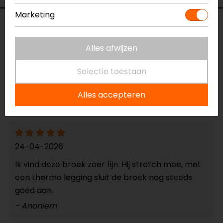
Marketing
Reviews (6)
Alles afwijzen
14-06-2026
Selectie toestaan
geen toelichting gegeven
Alles accepteren
- Vrijheid
24-04-2026
Ik vind deze broek zeer fijn. Hij stretch mee, met
een thermo legging sluit de broek nog steeds
goed aan.
- Anoniem