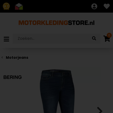
8.7
0
Motorjeans