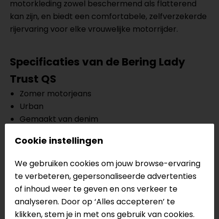
motorkleding zowel beschermend als flatterend
kan zijn, en biedt een comfortabele, zelfverzekerde
rijervaring voor elke vrouwelijke motorrijder.
Specificaties van de Bering Lady
Trust QS
Zomer motorjeans
Urban
Gemaakt van denim
Uitneembare knie protectoren ALPHA level 1
Cookie instellingen
De knie protectoren zijn verstelbaar
5 buitenzakken
We gebruiken cookies om jouw browse-ervaring
CE EN17092, level A
te verbeteren, gepersonaliseerde advertenties
of inhoud weer te geven en ons verkeer te
Meer informatie nodig?
analyseren. Door op ‘Alles accepteren’ te
Heb je meer informatie nodig over dit product?
klikken, stem je in met ons gebruik van cookies.