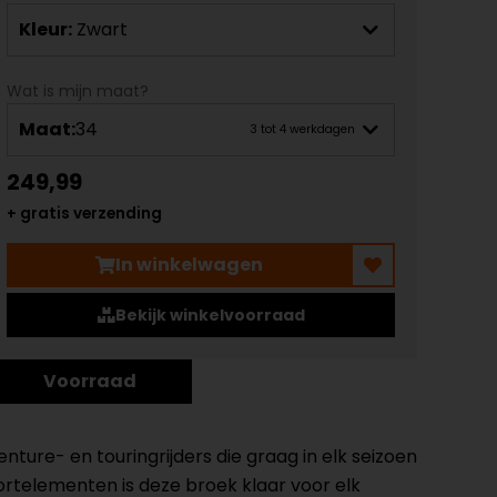
Kleur:
Zwart
Wat is mijn maat?
Maat:
34
3 tot 4 werkdagen
249,99
+ gratis verzending
In winkelwagen
Bekijk winkelvoorraad
Voorraad
nture- en touringrijders die graag in elk seizoen
telementen is deze broek klaar voor elk