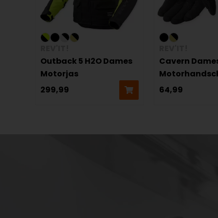
REV'IT!
REV'IT!
Outback 5 H2O Dames
Cavern Dame
Motorjas
Motorhandsc
299,99
64,99