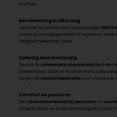
avontuur.
Bescherming in elke laag
De broek is voorzien van hoogwaardige
SEEFLEX
zonder je bewegingsvrijheid te beperken. Deze 
veiligheid tijdens het rijden.
Volledig weerbestendig
Dankzij de
uitneembare hydratex|Lite 2-in-1 
uitneembaar, zodat je de broek eenvoudig aanpa
zorgen de
ventilatiepanelen
voor voldoende v
Comfort en pasvorm
Met
stretchmateriaal bij de knieën
en
verste
langere ritten. De korte verbindingsrits maakt