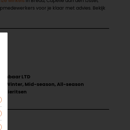
nze winkels
in Breda, Capelle aan den IJssel,
opmedewerkers voor je klaar met advies. Bekijk
92
t
eembaar LTD
r, Winter, Mid-season, All-season
latieritsen