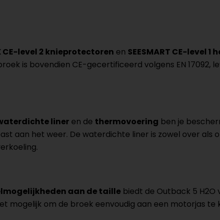
 CE-level 2 knieprotectoren
en
SEESMART CE-level 1 
broek is bovendien CE-gecertificeerd volgens EN 17092, l
waterdichte liner
en de
thermovoering
ben je bescherm
st aan het weer. De waterdichte liner is zowel over als
erkoeling.
lmogelijkheden aan de taille
biedt de Outback 5 H2O ve
 het mogelijk om de broek eenvoudig aan een motorjas te