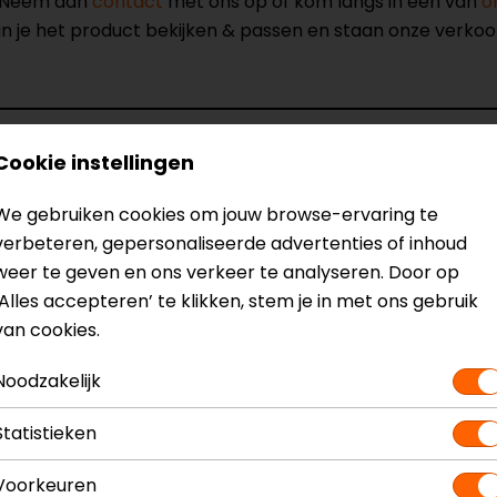
? Neem dan
contact
met ons op of kom langs in één van
o
kun je het product bekijken & passen en staan onze verko
Cookie instellingen
es Motorbroek
Model
1543
We gebruiken cookies om jouw browse-ervaring te
Kleur
Zwar
verbeteren, gepersonaliseerde advertenties of inhoud
Certificeringsklasse
AA
weer te geven en ons verkeer te analyseren. Door op
Membraan
Uitn
‘Alles accepteren’ te klikken, stem je in met ons gebruik
Seizoen
Zome
van cookies.
Ventilatie
Venti
Noodzakelijk
Statistieken
Voorkeuren