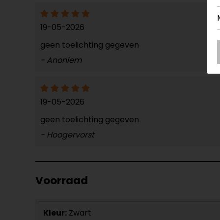
19-05-2026
geen toelichting gegeven
- Anoniem
19-05-2026
geen toelichting gegeven
- Hoogervorst
Voorraad
Kleur:
Zwart