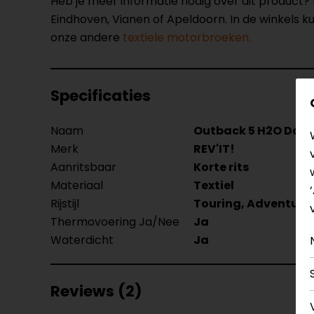
Heb je meer informatie nodig over dit product
Eindhoven, Vianen of Apeldoorn. In de winkels 
onze andere
textiele motorbroeken.
Specificaties
Naam
Outback 5 H2O Dam
Merk
REV'IT!
Aanritsbaar
Korte rits
Materiaal
Textiel
Rijstijl
Touring, Adventure
Thermovoering Ja/Nee
Ja
Waterdicht
Ja
Reviews (2)