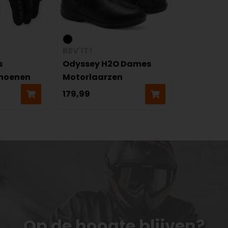
REV'IT!
s
Odyssey H2O Dames
hoenen
Motorlaarzen
179,99
Op de hoogte blijven?