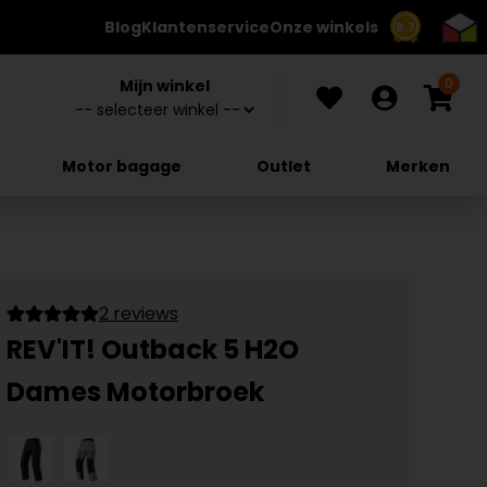
Blog
Klantenservice
Onze winkels
8.7
0
Mijn winkel
Motor bagage
Outlet
Merken
2 reviews
REV'IT! Outback 5 H2O
Dames Motorbroek