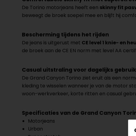
De Torino motorjeans heeft een
skinny fit pa
beweegt de broek soepel mee en blijft hij comfo
Bescherming tijdens het rijden
De jeans is uitgerust met
CE level 1 knie- en h
de broek aan de CE EN norm met level AA certi
Casual uitstraling voor dagelijks gebrui
De Grand Canyon Torino ziet eruit als een normal
kleding te wisselen wanneer je van de motor sta
woon-werkverkeer, korte ritten en casual gebru
Specificaties van de Grand Canyon Tor
Motorjeans
Urban