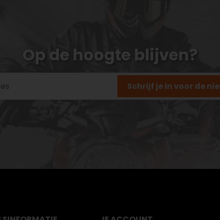
Op de hoogte blijven?
Schrijf je in voor de n
LS
INFORMATIE
JE ACCOUNT