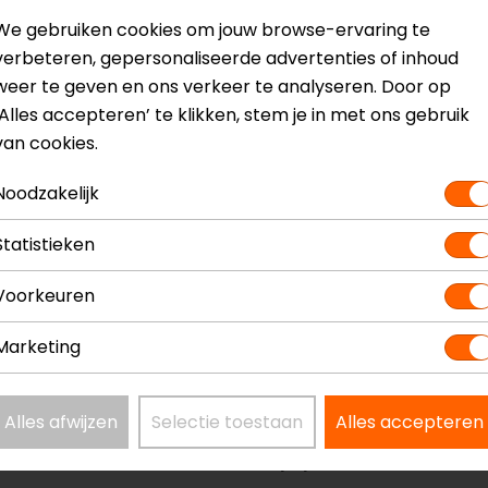
We gebruiken cookies om jouw browse-ervaring te
verbeteren, gepersonaliseerde advertenties of inhoud
weer te geven en ons verkeer te analyseren. Door op
‘Alles accepteren’ te klikken, stem je in met ons gebruik
van cookies.
? Neem dan
contact
met ons op of kom langs in één van
o
Noodzakelijk
kun je het product bekijken & passen en staan onze verko
Statistieken
Voorkeuren
Marketing
Model
74
Kleur
Bl
Alles afwijzen
Selectie toestaan
Alles accepteren
Certificeringsklasse
AA
Rijstijl
Ur