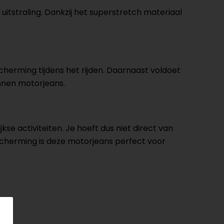
itstraling. Dankzij het superstretch materiaal
herming tijdens het rijden. Daarnaast voldoet
nnen motorjeans.
se activiteiten. Je hoeft dus niet direct van
escherming is deze motorjeans perfect voor