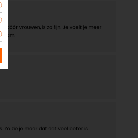
dóór vrouwen, is zo fijn. Je voelt je meer
ichaam.
 Zo zie je maar dat dat veel beter is.