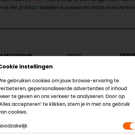
kun je het product bekijken & passen en staan onze verko
le Motobroek
Model
0882
Kleur
Zwart
Cookie instellingen
its
Certificeringsklasse
AA
Membraan
Uitne
We gebruiken cookies om jouw browse-ervaring te
Seizoen
Zomer
verbeteren, gepersonaliseerde advertenties of inhoud
Ventilatie
Ventil
weer te geven en ons verkeer te analyseren. Door op
‘Alles accepteren’ te klikken, stem je in met ons gebruik
van cookies.
Noodzakelijk