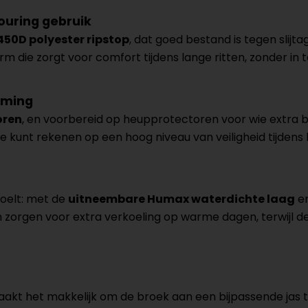
ouring gebruik
450D polyester ripstop
, dat goed bestand is tegen slij
die zorgt voor comfort tijdens lange ritten, zonder in t
rming
oren
, en voorbereid op heupprotectoren voor wie extra b
e kunt rekenen op een hoog niveau van veiligheid tijdens h
 voelt: met de
uitneembare Humax waterdichte laag
en
zorgen voor extra verkoeling op warme dagen, terwijl de 
akt het makkelijk om de broek aan een bijpassende jas t