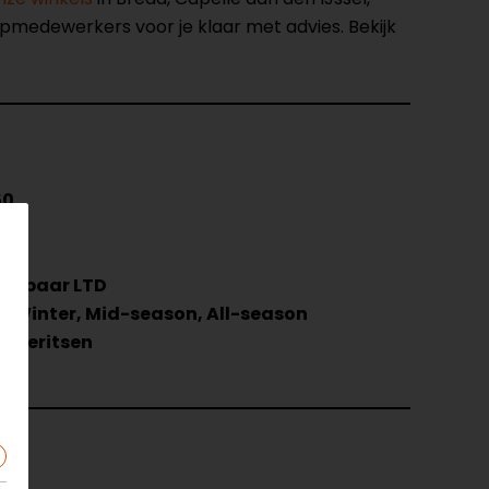
opmedewerkers voor je klaar met advies. Bekijk
50
embaar LTD
, Winter, Mid-season, All-season
atieritsen