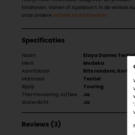
Eindhoven, Vianen of Apeldoorn. In de winkels 
onze andere
textiele motorbroeken.
Specificaties
Naam
Elaya Dames Textie
Merk
Modeka
Aanritsbaar
Rits rondom, Korte r
Materiaal
Textiel
Rijstijl
Touring
Thermovoering Ja/Nee
Ja
Waterdicht
Ja
Reviews (3)