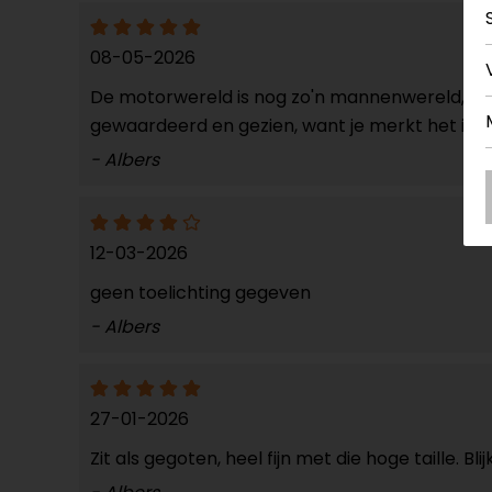
08-05-2026
De motorwereld is nog zo'n mannenwereld, dus 
gewaardeerd en gezien, want je merkt het in 
- Albers
12-03-2026
geen toelichting gegeven
- Albers
27-01-2026
Zit als gegoten, heel fijn met die hoge taille. 