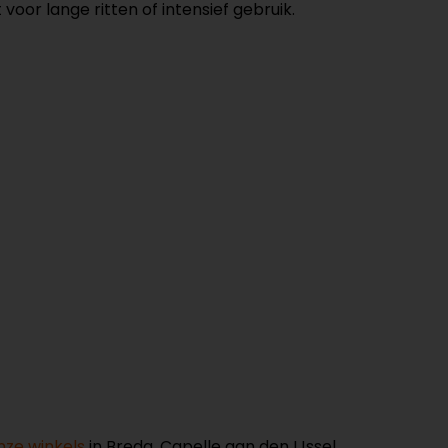
or lange ritten of intensief gebruik.
nze winkels
in Breda, Capelle aan den IJssel,