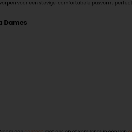
orpen voor een stevige, comfortabele pasvorm, perfect vo
a Dames
? Neem dan
contact
met ons op of kom langs in één van
o