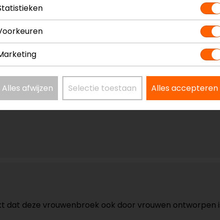
Statistieken
Voorkeuren
om dan een broek te vinden die gemaakt is voor vrouwen, 
Marketing
de pasvorm. De broek sluit tenminste goed aan aan ons l
Alles afwijzen
Selectie toestaan
Alles accepteren
Blijkt dat deze vrouwenbroek ook door vrouwen ontworpen is.