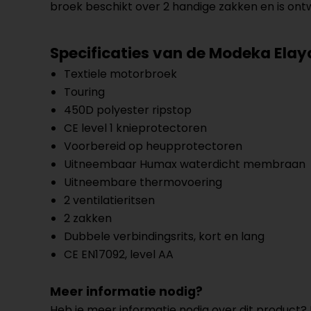
broek beschikt over 2 handige zakken en is ontw
Specificaties van de
Modeka Elay
Textiele motorbroek
Touring
450D polyester ripstop
CE level 1 knieprotectoren
Voorbereid op heupprotectoren
Uitneembaar Humax waterdicht membraan
Uitneembare thermovoering
2 ventilatieritsen
2 zakken
Dubbele verbindingsrits, kort en lang
CE EN17092, level AA
Meer informatie nodig?
Heb je meer informatie nodig over dit product