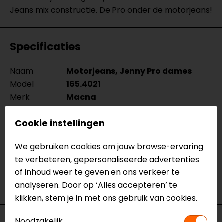
Jeans mix constructie. De Pro onder de motorjeans!
Specificaties
Naam
Motorjeans, Jenny Pro dames
Model
165.4021
Merk
Macna
Kleur
Blauw
Cookie instellingen
Aanritsbaar
Korte rits
Materiaal
denim
We gebruiken cookies om jouw browse-ervaring
Rijstijl
Urban
te verbeteren, gepersonaliseerde advertenties
Seizoen
Zomer
of inhoud weer te geven en ons verkeer te
Ventilatie
Luchtdoorlatend textiel
analyseren. Door op ‘Alles accepteren’ te
Pasvorm
Skinny fit
klikken, stem je in met ons gebruik van cookies.
Noodzakelijk