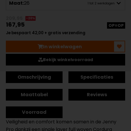
Maat:
26
1 tot 2 werkdagen
209,95
-20%
167,95
OP=OP
Je bespaart 42,00 + gratis verzending
In winkelwagen
Bekijk winkelvoorraad
Omschrijving
Specificaties
Maattabel
Reviews
Voorraad
Veiligheid en comfort komen samen in de Jenny
Pro dankzij een single layer full woven Cordura