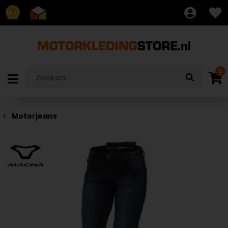
8.7
0
Motorjeans