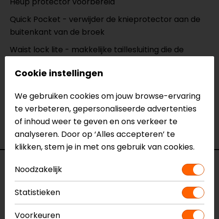
Heup protector voorbereid
Quick Pocket - verwijder de knieprotector aan de
buitenkant van de broek
Waist lock lite - makkelijke taillesluiting die de
traditionele haak-oog constructie vervangt
Cookie instellingen
Backonnect - maakt het mogelijk om een Macna
motorjas eenvoudig aan je broek te ritsen
We gebruiken cookies om jouw browse-ervaring
te verbeteren, gepersonaliseerde advertenties
of inhoud weer te geven en ons verkeer te
analyseren. Door op ‘Alles accepteren’ te
klikken, stem je in met ons gebruik van cookies.
Specificaties
Noodzakelijk
Statistieken
Naam
Jenny
Model
165.4002
Voorkeuren
Merk
Macna