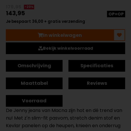
179,95
-20%
143,95
OP=OP
Je bespaart 36,00 + gratis verzending
In winkelwagen
Bekijk winkelvoorraad
Omschrijving
Specificaties
Maattabel
Reviews
Voorraad
De Jenny jeans van Macna zijn hot en dé trend van
nu! Met z'n slim-fit pasvom, stretch denim stof en
Kevlar panelen op de heupen, knieën en onderrug