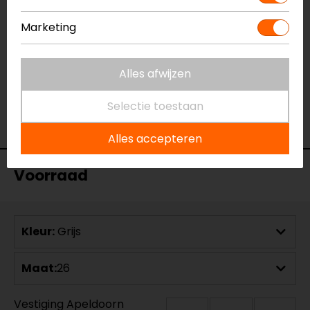
Kleur
Grijs
Marketing
Aanritsbaar
Korte rits
Materiaal
denim
Rijstijl
Urban
Alles afwijzen
Seizoen
Zomer
Selectie toestaan
Ventilatie
Luchtdoorlatend textiel
Pasvorm
Skinny fit
Alles accepteren
Voorraad
Kleur:
Grijs
Maat:
26
Vestiging Apeldoorn