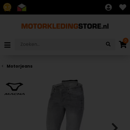
8.7
0
Motorjeans