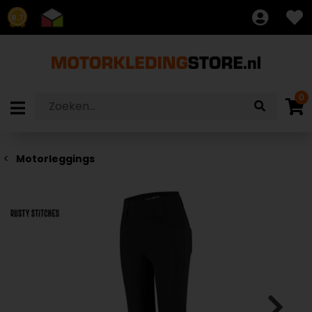
8.7
0
Motorleggings