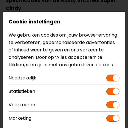
Specificaties van de Rusty Stitches Super
Cindy
Motorlegging
Cookie instellingen
Urban
Eenlaagse constructie
We gebruiken cookies om jouw browse-ervaring
Gemaakt van Conyl, nylon en spandex
te verbeteren, gepersonaliseerde advertenties
Hoge taille
of inhoud weer te geven en ons verkeer te
Knox Micro-Lock knie- en heupprotectoren
analyseren. Door op ‘Alles accepteren’ te
Protectoren zijn uitneembaar vanaf de
klikken, stem je in met ons gebruik van cookies.
buitenzijde
Knieprotectoren zijn verstelbaar in hoogte
Noodzakelijk
Zakken op de voor- en achterzijde
Harmonica stretch zones op de knieën
Statistieken
CE EN17092, level AA
Voorkeuren
Meer informatie nodig?
Marketing
Heb je meer informatie nodig over dit product?
Neem dan
contact
met ons op of kom langs in één