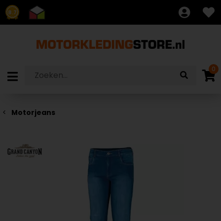
8.7
0
Motorjeans