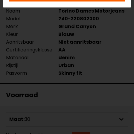
Naam
Torino Dames Motorjeans
Model
740-220802300
Merk
Grand Canyon
Kleur
Blauw
Aanritsbaar
Niet aanritsbaar
Certificeringsklasse
AA
Materiaal
denim
Rijstijl
Urban
Pasvorm
Skinny fit
Voorraad
Maat:
30