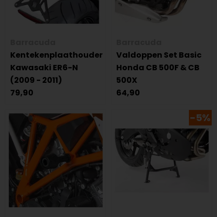
Barracuda
Barracuda
Kentekenplaathouder
Valdoppen Set Basic
Kawasaki ER6-N
Honda CB 500F & CB
(2009 - 2011)
500X
79,90
64,90
-5%