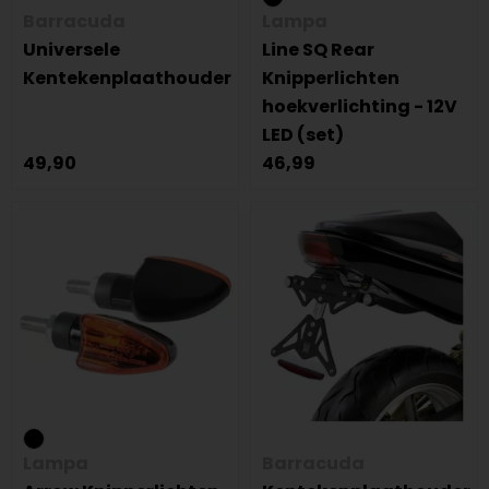
Barracuda
Lampa
Universele
Line SQ Rear
Kentekenplaathouder
Knipperlichten
hoekverlichting - 12V
LED (set)
49,90
46,99
Lampa
Barracuda