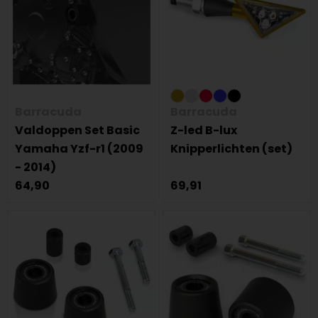
Barracuda
Barracuda
Valdoppen Set Basic
Z-led B-lux
Yamaha Yzf-r1 (2009
Knipperlichten (set)
- 2014)
64,90
69,91