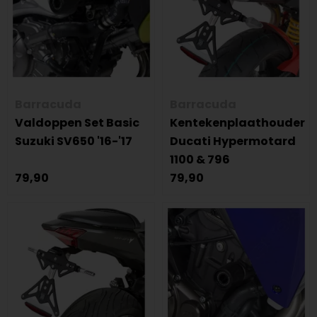
Barracuda
Barracuda
Valdoppen Set Basic
Kentekenplaathouder
Suzuki SV650 '16-'17
Ducati Hypermotard
1100 & 796
79,90
79,90