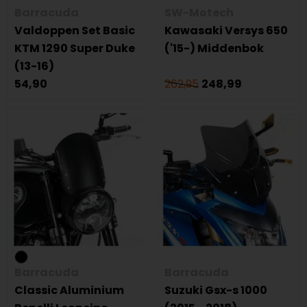
Barracuda
SW-Motech
Valdoppen Set Basic
Kawasaki Versys 650
KTM 1290 Super Duke
('15-) Middenbok
(13-16)
54,90
262,95
248,99
Barracuda
Barracuda
Classic Aluminium
Suzuki Gsx-s 1000