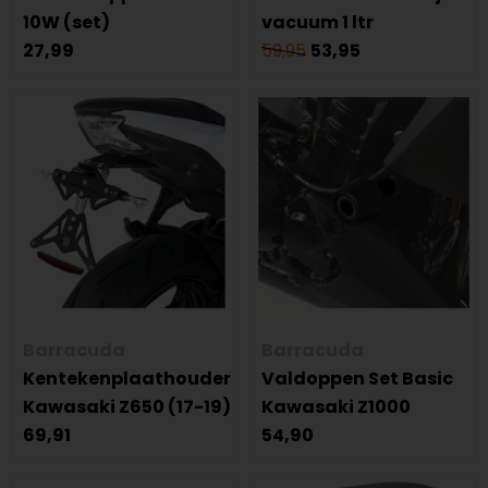
10W (set)
vacuum 1 ltr
27,99
59,95
53,95
Barracuda
Barracuda
Kentekenplaathouder
Valdoppen Set Basic
Kawasaki Z650 (17-19)
Kawasaki Z1000
69,91
54,90