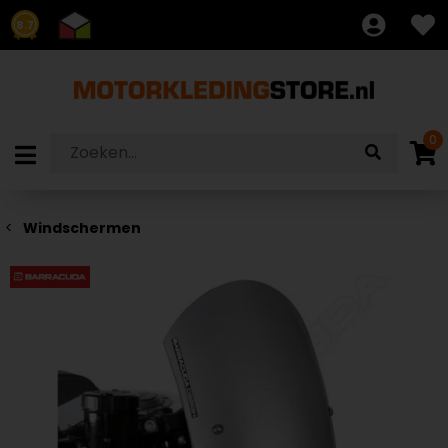
8.7
0
Windschermen