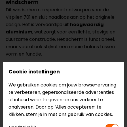
windscherm
Dit windscherm is speciaal ontworpen voor de
Vitpilen 701 en sluit naadloos aan op het originele
design. Het is vervaardigd uit
hoogwaardig
aluminium
, wat zorgt voor een lichte, stevige en
duurzame constructie. Het scherm is functioneel,
maar vooral ook stijlvol: een mooie balans tussen
vorm en functie.
Je monteert het scherm eenvoudig
zonder
Cookie instellingen
aanpassingen aan je motor
. Alles wat je nodig
hebt wordt meegeleverd: van
We gebruiken cookies om jouw browse-ervaring
bevestigingsmateriaal tot een duidelijke
te verbeteren, gepersonaliseerde advertenties
montagehandleiding.
of inhoud weer te geven en ons verkeer te
analyseren. Door op ‘Alles accepteren’ te
Wat zit er in de doos?
klikken, stem je in met ons gebruik van cookies.
Aluminium windscherm, model specifiek
Montageset en handleiding inbegrepen