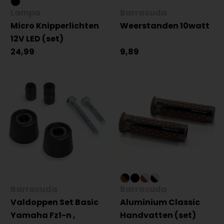
Lampa
Barracuda
Micro Knipperlichten
Weerstanden 10watt
12V LED (set)
24,99
9,89
Barracuda
Barracuda
Valdoppen Set Basic
Aluminium Classic
Yamaha Fz1-n ,
Handvatten (set)