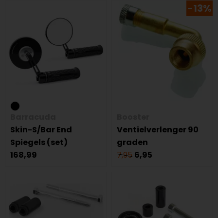
-13%
Barracuda
Booster
Skin-S/Bar End
Ventielverlenger 90
Spiegels (set)
graden
168,99
7,95
6,95