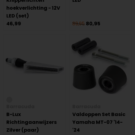
Knipperlichten
LED
hoekverlichting - 12V
LED (set)
46,99
89,95
80,95
Barracuda
Barracuda
B-Lux
Valdoppen Set Basic
Richtingaanwijzers
Yamaha MT-07 '14-
Zilver (paar)
'24