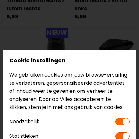
Thread 10mm rechts >
8mm rechts > 10mm
10mm rechts
links
6,99
6,99
NIEUW
Cookie instellingen
We gebruiken cookies om jouw browse-ervaring
te verbeteren, gepersonaliseerde advertenties
of inhoud weer te geven en ons verkeer te
analyseren. Door op ‘Alles accepteren’ te
Lampa
Barracuda
klikken, stem je in met ons gebruik van cookies.
SU-2 Universele
X-version Spiegels
Stuureinden
(set)
Noodzakelijk
15,99
119,90
Statistieken