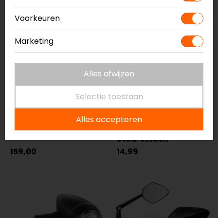
NIEUW
Voorkeuren
Marketing
Alles afwijzen
Selectie toestaan
Barracuda
Lampa
Alles accepteren
Skin-X Spiegels (set)
SU-4 Universele
Stuureinden
159,00
14,99