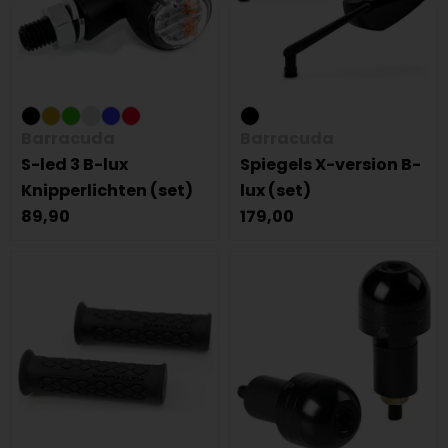
Barracuda
Barracuda
S-led 3 B-lux
Spiegels X-version B-
Knipperlichten (set)
lux (set)
89,90
179,00