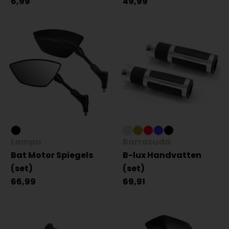
6,99
49,99
Lampa
Barracuda
Bat Motor Spiegels
B-lux Handvatten
(set)
(set)
66,99
69,91