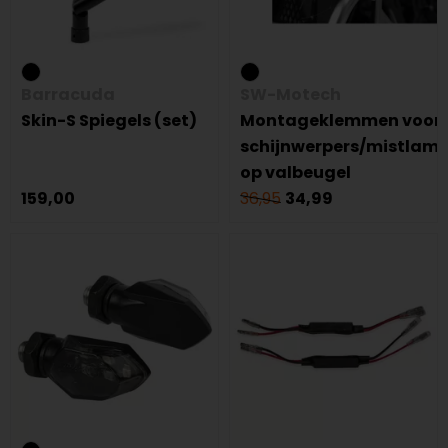
Barracuda
SW-Motech
Skin-S Spiegels (set)
Montageklemmen voor
schijnwerpers/mistlam
op valbeugel
159,00
36,95
34,99