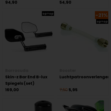
94,90
54,90
op=op
-21%
op=op
Barracuda
Booster
Skin-z Bar End B-lux
Luchtpatroonverlenger
Spiegels (set)
169,00
7,50
5,95