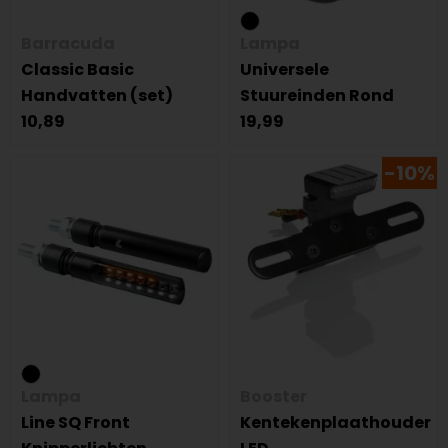
Barracuda
Lampa
Classic Basic
Universele
Handvatten (set)
Stuureinden Rond
10,89
19,99
-10%
Lampa
Booster
Line SQ Front
Kentekenplaathouder