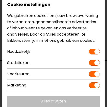
Cookie instellingen
Meer informatie nodig?
Heb je meer informatie nodig over dit product?
We gebruiken cookies om jouw browse-ervaring
Neem dan
contact
met ons op of kom langs in één
te verbeteren, gepersonaliseerde advertenties
van
onze winkels
in Breda, Capelle aan den IJssel,
of inhoud weer te geven en ons verkeer te
Eindhoven, Vianen of Apeldoorn. In de winkels kun je
analyseren. Door op ‘Alles accepteren’ te
het product bekijken & passen en staan onze
klikken, stem je in met ons gebruik van cookies.
verkoopmedewerkers voor je klaar met advies.
Bekijk onze andere
stuursets.
Noodzakelijk
Statistieken
Specificaties
Voorkeuren
Naam
Racing Stuur
Marketing
Model
N1016
Merk
Barracuda
Kleur
Zwart
Alles afwijzen