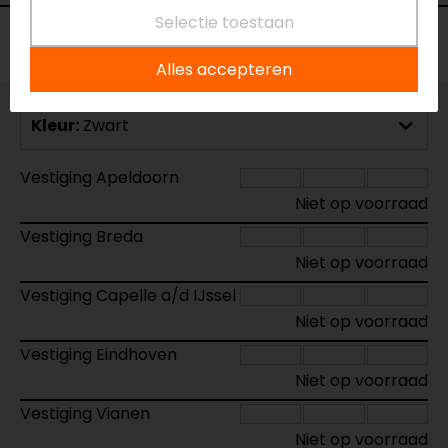
Selectie toestaan
Voorraad
Alles accepteren
Kleur:
Zwart
Vestiging Apeldoorn
Niet op voorraad
Vestiging Breda
Niet op voorraad
Vestiging Capelle a/d IJssel
Niet op voorraad
Vestiging Eindhoven
Niet op voorraad
Vestiging Vianen
Niet op voorraad