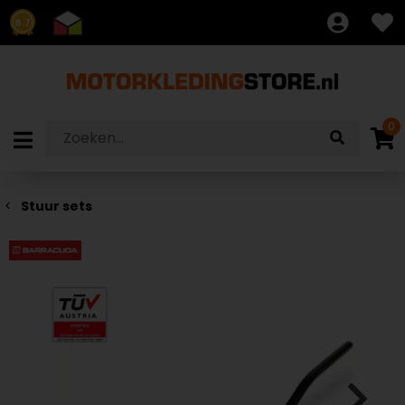
8.7
0
Stuur sets