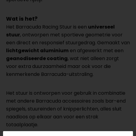
Wat is het?
Het Barracuda Racing Stuur is een
universeel
stuur
, ontworpen met sportieve geometrie voor
een direct en responsief stuurgedrag. Gemaakt van
lichtgewicht aluminium
en afgewerkt met een
geanodiseerde coating
, wat niet alleen zorgt
voor extra duurzaamheid maar ook voor die
kenmerkende Barracuda-uitstraling.
Het stuur is ontworpen voor gebruik in combinatie
met andere Barracuda accessoires zoals bar-end
spiegels, stuureinden of knipperlichten, alles sluit
naadloos op elkaar aan voor een strak
totaalplaatje.