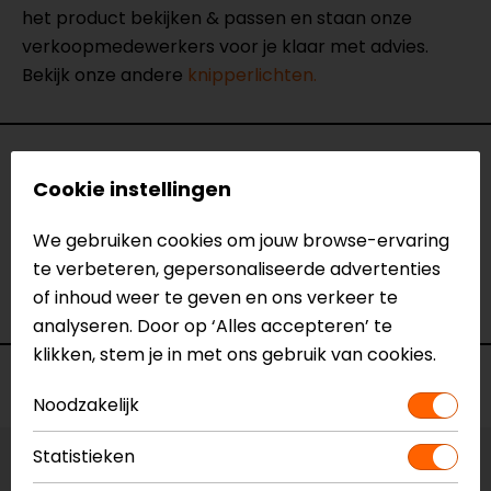
het product bekijken & passen en staan onze
verkoopmedewerkers voor je klaar met advies.
Bekijk onze andere
knipperlichten.
Specificaties
Cookie instellingen
Naam
Nicon Knipperlichten 10W (set)
We gebruiken cookies om jouw browse-ervaring
Model
90507
te verbeteren, gepersonaliseerde advertenties
Merk
Lampa
of inhoud weer te geven en ons verkeer te
Kleur
Zwart
analyseren. Door op ‘Alles accepteren’ te
klikken, stem je in met ons gebruik van cookies.
Voorraad
Noodzakelijk
Statistieken
Maat:
Universeel