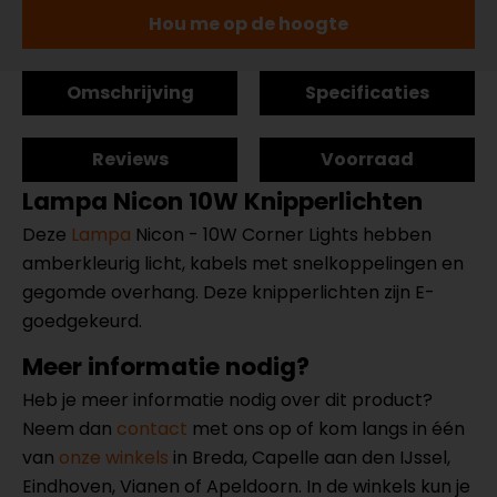
Hou me op de hoogte
Omschrijving
Specificaties
Reviews
Voorraad
Lampa Nicon 10W Knipperlichten
Deze
Lampa
Nicon - 10W Corner Lights hebben
amberkleurig licht, kabels met snelkoppelingen en
gegomde overhang. Deze knipperlichten zijn E-
goedgekeurd.
Meer informatie nodig?
Heb je meer informatie nodig over dit product?
Neem dan
contact
met ons op of kom langs in één
van
onze winkels
in Breda, Capelle aan den IJssel,
Eindhoven, Vianen of Apeldoorn. In de winkels kun je