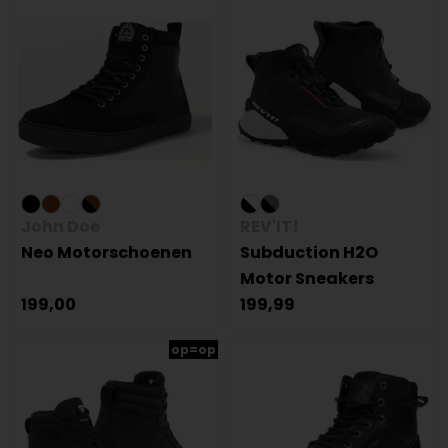
John Doe
REV'IT!
Neo Motorschoenen
Subduction H2O
Motor Sneakers
199,00
199,99
op=op