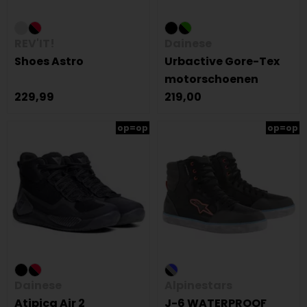
REV'IT!
Dainese
Shoes Astro
Urbactive Gore-Tex
motorschoenen
229,99
219,00
op=op
op=op
Dainese
Alpinestars
Atipica Air 2
J-6 WATERPROOF