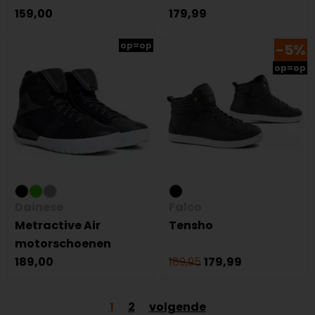
159,00
179,99
op=op
-5%
op=op
Dainese
Falco
Metractive Air
Tensho
motorschoenen
189,00
189,95
179,99
1
2
volgende