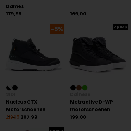
Dames
179,95
169,00
op=op
-5%
SIDI
Dainese
Nucleus GTX
Metractive D-WP
Motorschoenen
motorschoenen
219,95
207,99
199,00
op=op