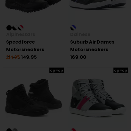
Alpinestars
Dainese
Speedforce
Suburb Air Dames
Motorsneakers
Motorsneakers
214,95
149,95
169,00
op=op
op=op