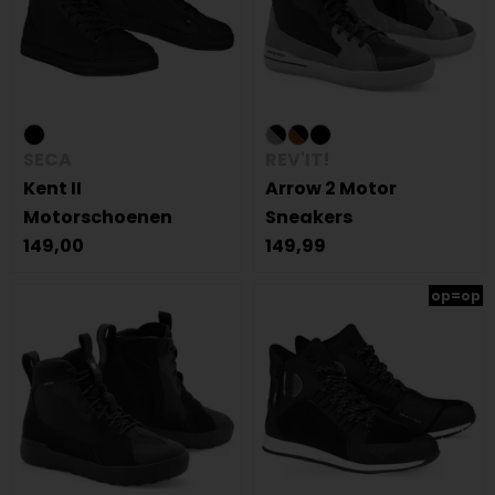
SECA
REV'IT!
Kent II
Arrow 2 Motor
Motorschoenen
Sneakers
149,00
149,99
op=op