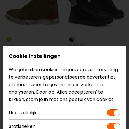
Segura
REV'IT!
Lady Pixel
Krait GTX
Cookie instellingen
Motorsneakers
79,00
189,99
We gebruiken cookies om jouw browse-ervaring
te verbeteren, gepersonaliseerde advertenties
op=op
NIEUW
of inhoud weer te geven en ons verkeer te
analyseren. Door op ‘Alles accepteren’ te
klikken, stem je in met ons gebruik van cookies.
Noodzakelijk
Statistieken