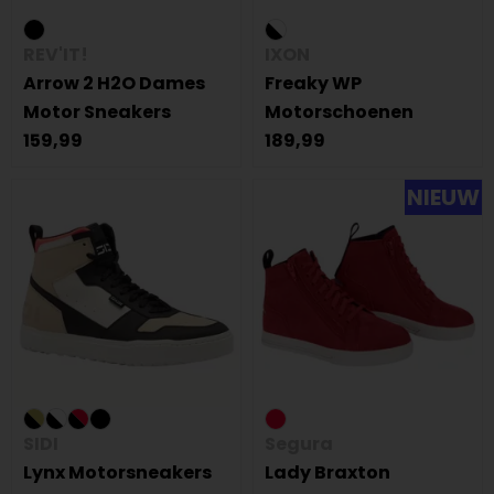
REV'IT!
IXON
Arrow 2 H2O Dames
Freaky WP
Motor Sneakers
Motorschoenen
159,99
189,99
NIEUW
SIDI
Segura
Lynx Motorsneakers
Lady Braxton