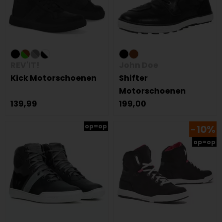
REV'IT!
John Doe
Kick Motorschoenen
Shifter
Motorschoenen
139,99
199,00
op=op
-10%
op=op