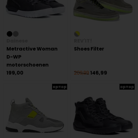
Dainese
REV'IT!
Metractive Woman
Shoes Filter
D-WP
motorschoenen
199,00
209,99
146,99
op=op
op=op