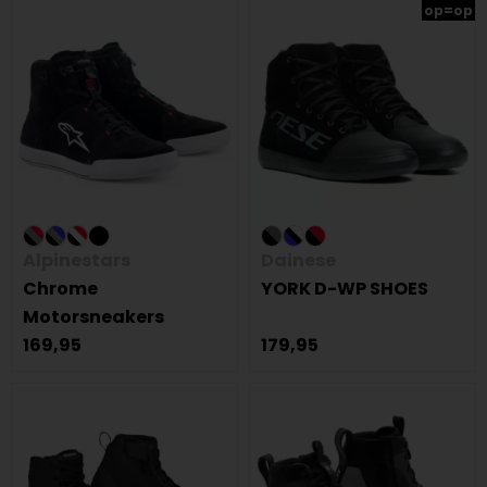
op=op
Alpinestars
Dainese
Chrome
YORK D-WP SHOES
Motorsneakers
169,95
179,95