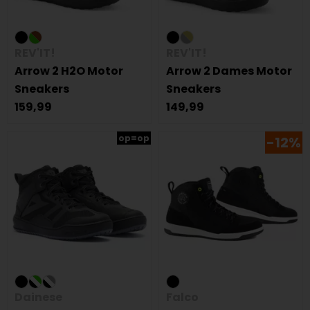
REV'IT!
REV'IT!
Arrow 2 H2O Motor
Arrow 2 Dames Motor
Sneakers
Sneakers
159,99
149,99
op=op
-12%
Dainese
Falco