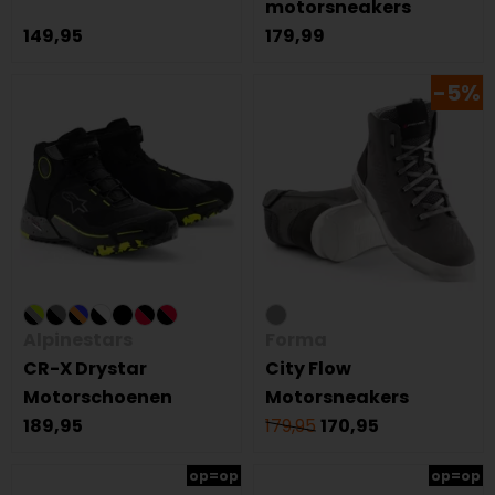
motorsneakers
149,95
179,99
-5%
Alpinestars
Forma
CR-X Drystar
City Flow
Motorschoenen
Motorsneakers
189,95
179,95
170,95
op=op
op=op