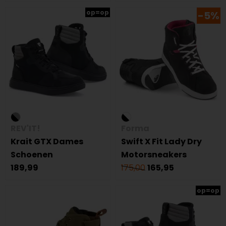
op=op
-5%
REV'IT!
Forma
Krait GTX Dames
Swift X Fit Lady Dry
Schoenen
Motorsneakers
189,99
175,00
165,95
op=op