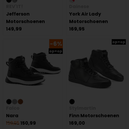
REV'IT!
Dainese
Jefferson
York Air Lady
Motorschoenen
Motorschoenen
149,99
169,95
op=op
-6%
op=op
Falco
Stylmartin
Nara
Finn Motorschoenen
159,95
150,99
169,00