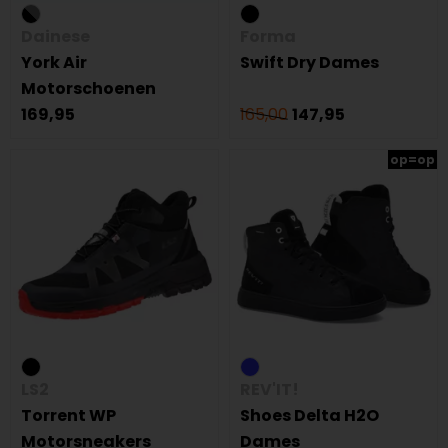
Dainese
Forma
York Air
Swift Dry Dames
Motorschoenen
169,95
165,00
147,95
op=op
LS2
REV'IT!
Torrent WP
Shoes Delta H2O
Motorsneakers
Dames