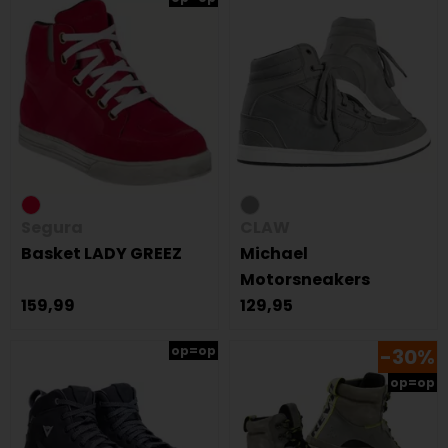
Segura
CLAW
Basket LADY GREEZ
Michael
Motorsneakers
159,99
129,95
op=op
-30%
op=op