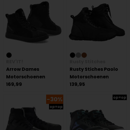
REV'IT!
Rusty Stitches
Arrow Dames
Rusty Stiches Paolo
Motorschoenen
Motorschoenen
169,99
139,95
op=op
-30%
op=op