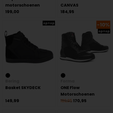
motorschoenen
CANVAS
199,00
184,95
op=op
-10%
op=op
Bering
Forma
Basket SKYDECK
ONE Flow
Motorschoenen
149,99
189,95
170,95