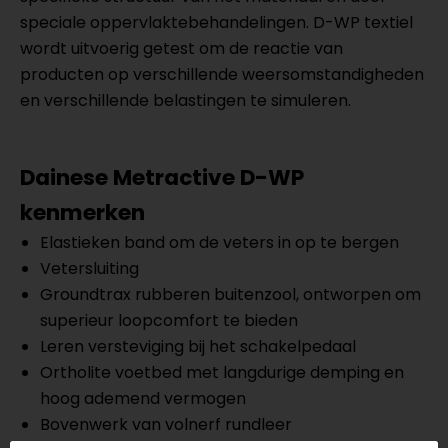
speciale oppervlaktebehandelingen. D-WP textiel
wordt uitvoerig getest om de reactie van
producten op verschillende weersomstandigheden
en verschillende belastingen te simuleren.
Dainese Metractive D-WP
kenmerken
Elastieken band om de veters in op te bergen
Vetersluiting
Groundtrax rubberen buitenzool, ontworpen om
superieur loopcomfort te bieden
Leren versteviging bij het schakelpedaal
Ortholite voetbed met langdurige demping en
hoog ademend vermogen
Bovenwerk van volnerf rundleer