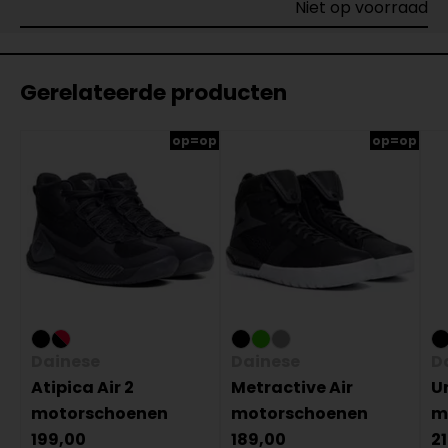
Niet op voorraad
Gerelateerde producten
op=op
op=op
Dainese
Dainese
D
Atipica Air 2
Metractive Air
U
motorschoenen
motorschoenen
m
199,00
189,00
2