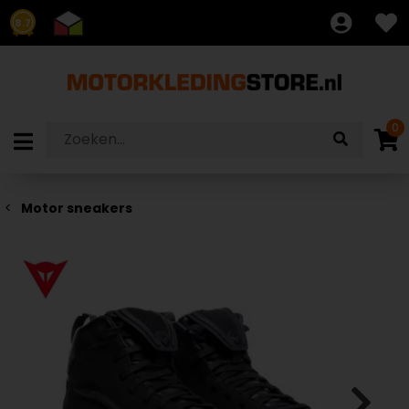
8.7
0
Motor sneakers