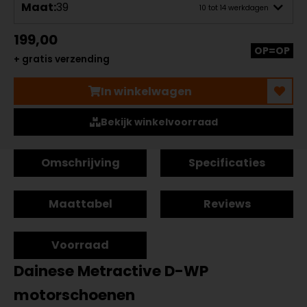
Maat:
39
10 tot 14 werkdagen
199,00
OP=OP
+ gratis verzending
In winkelwagen
Bekijk winkelvoorraad
Omschrijving
Specificaties
Maattabel
Reviews
Voorraad
Dainese Metractive D-WP
motorschoenen