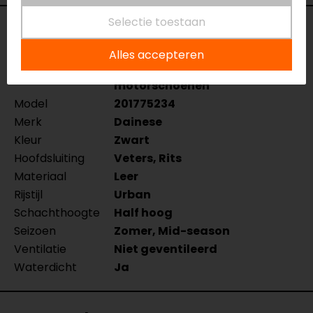
Selectie toestaan
Specificaties
Alles accepteren
Naam
Metractive D-WP
motorschoenen
Model
201775234
Merk
Dainese
Kleur
Zwart
Hoofdsluiting
Veters, Rits
Materiaal
Leer
Rijstijl
Urban
Schachthoogte
Half hoog
Seizoen
Zomer, Mid-season
Ventilatie
Niet geventileerd
Waterdicht
Ja