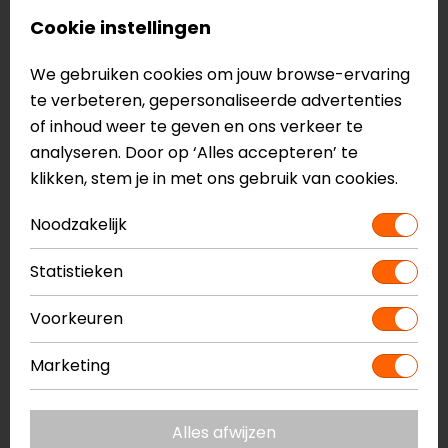
Mesh binnenvoering
Cookie instellingen
Waterdichte D-WP binnenvoering
Stijve inzetstukken op het gebied van de
We gebruiken cookies om jouw browse-ervaring
malleolus met zacht D-schuim aan de
te verbeteren, gepersonaliseerde advertenties
binnenkant
of inhoud weer te geven en ons verkeer te
Deze Dainese Metractive Air motorschoenen zijn
analyseren. Door op ‘Alles accepteren’ te
gecertificeerd volgens EN 13634
klikken, stem je in met ons gebruik van cookies.
Meer informatie nodig?
Noodzakelijk
Heb je meer informatie nodig over dit product?
Statistieken
Neem dan
contact
met ons op of kom langs in één
van
onze winkels
in Breda, Capelle aan den IJssel,
Voorkeuren
Eindhoven, Vianen of Apeldoorn. In de winkels kun je
het product bekijken & passen en staan onze
Marketing
verkoopmedewerkers voor je klaar met advies.
Bekijk ook eens onze
andere motor sneakers.
Alles afwijzen