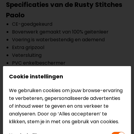
Specificaties van de Rusty Stitches
Paolo
CE-goedgekeurd
Bovenwerk gemaakt van 100% geitenleer
Voering is waterbestendig en ademend
Extra gripzool
Vetersluiting
PVC enkelbeschermer
Versteviging bij de tenen en hielen
Cookie instellingen
Materiaal van geitenleer en suède
We gebruiken cookies om jouw browse-ervaring
Meer informatie nodig?
te verbeteren, gepersonaliseerde advertenties
of inhoud weer te geven en ons verkeer te
Heb je meer informatie nodig over dit product?
analyseren. Door op ‘Alles accepteren’ te
Neem dan
contact
met ons op of kom langs in één
klikken, stem je in met ons gebruik van cookies.
van
onze winkels
in Breda, Capelle aan den IJssel,
Eindhoven, Vianen of Apeldoorn. In de winkels kun je