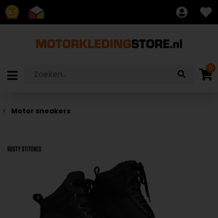
8.7
0
Motor sneakers