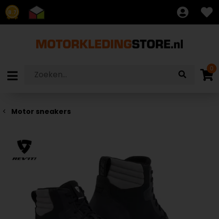
8.7
0
Motor sneakers