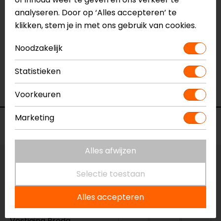
Reviews (1)
analyseren. Door op ‘Alles accepteren’ te
klikken, stem je in met ons gebruik van cookies.
17-03-2025
Noodzakelijk
geen toelichting gegeven
Statistieken
- van Knippenberg
Voorkeuren
Marketing
Voorraad
Alles afwijzen
Maat:
42
Selectie toestaan
Vestiging Apeldoorn
Alles accepteren
Niet op voorraad
Vestiging Breda