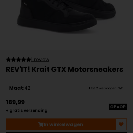
1 review
REV'IT! Krait GTX Motorsneakers
Maat:
42
1 tot 2 werkdagen
189,99
OP=OP
+ gratis verzending
In winkelwagen