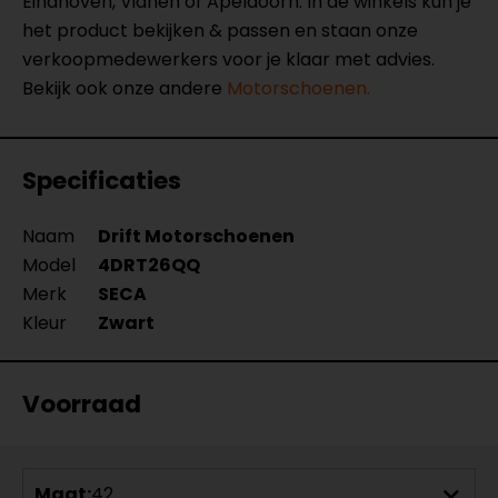
Eindhoven, Vianen of Apeldoorn. In de winkels kun je
het product bekijken & passen en staan onze
verkoopmedewerkers voor je klaar met advies.
Bekijk ook onze andere
Motorschoenen.
Specificaties
Naam
Drift Motorschoenen
Model
4DRT26QQ
Merk
SECA
Kleur
Zwart
Voorraad
Maat:
42