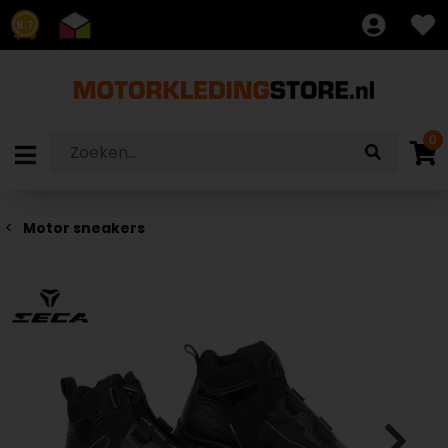
8.7
0
Motor sneakers