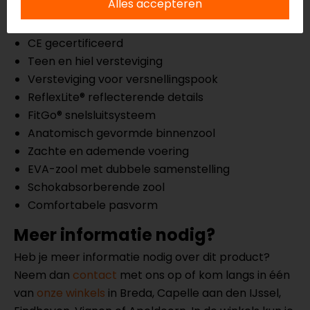
Alles accepteren
RipStop buitenmateriaal
Lichtgewicht constructie
CE gecertificeerd
Teen en hiel versteviging
Versteviging voor versnellingspook
ReflexLite® reflecterende details
FitGo® snelsluitsysteem
Anatomisch gevormde binnenzool
Zachte en ademende voering
EVA-zool met dubbele samenstelling
Schokabsorberende zool
Comfortabele pasvorm
Meer informatie nodig?
Heb je meer informatie nodig over dit product?
Neem dan
contact
met ons op of kom langs in één
van
onze winkels
in Breda, Capelle aan den IJssel,