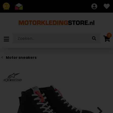
8.7
0
Motor sneakers