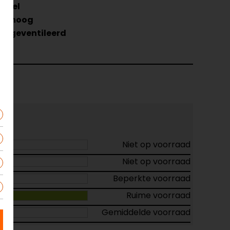
xtiel
lf hoog
et geventileerd
Niet op voorraad
Niet op voorraad
Beperkte voorraad
Ruime voorraad
Gemiddelde voorraad