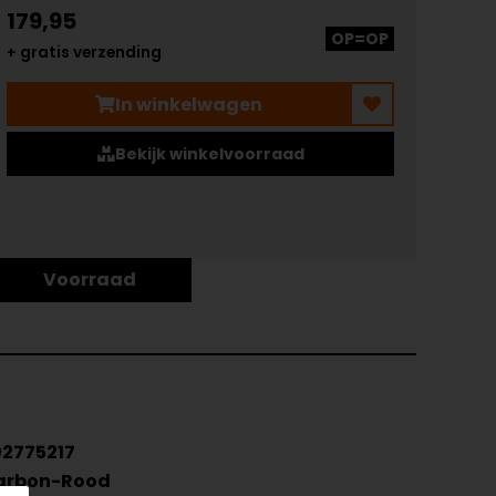
179,95
OP=OP
+ gratis verzending
In winkelwagen
Bekijk winkelvoorraad
Voorraad
2775217
arbon-Rood