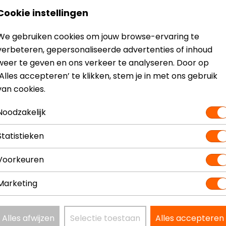
Materiaal
Te
Cookie instellingen
Schachthoogte
Ha
Ventilatie
Ni
We gebruiken cookies om jouw browse-ervaring te
verbeteren, gepersonaliseerde advertenties of inhoud
weer te geven en ons verkeer te analyseren. Door op
‘Alles accepteren’ te klikken, stem je in met ons gebruik
van cookies.
Noodzakelijk
Statistieken
Voorkeuren
Marketing
Alles afwijzen
Selectie toestaan
Alles accepteren