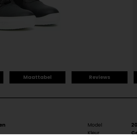
Maattabel
Reviews
en
Model
20
Kleur
C