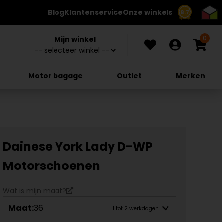
Blog
Klantenservice
Onze winkels
8.7
0
Mijn winkel
Motor bagage
Outlet
Merken
Dainese York Lady D-WP
Motorschoenen
Wat is mijn maat?
Maat:
36
1 tot 2 werkdagen