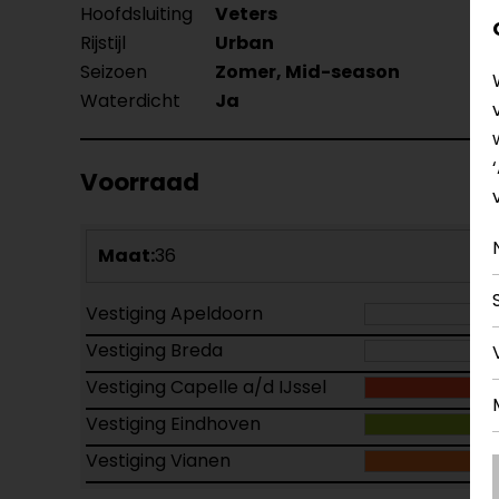
Hoofdsluiting
Veters
Rijstijl
Urban
Seizoen
Zomer, Mid-season
Waterdicht
Ja
Voorraad
Maat:
36
Vestiging Apeldoorn
Vestiging Breda
Vestiging Capelle a/d IJssel
Vestiging Eindhoven
Vestiging Vianen