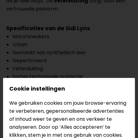
als je veel loopt. De
vetersluiting
zorgt voor een
vertrouwde pasvorm.
Specificaties van de Sidi Lynx
Motorsneakers
Urban
Gemaakt van synthetisch leer
Geperforeerd
Vetersluiting
Fortex technologie protectie
Concreto compound zool
Cookie instellingen
CE EN13634
We gebruiken cookies om jouw browse-ervaring
Meer informatie nodig?
te verbeteren, gepersonaliseerde advertenties
Heb je meer informatie nodig over dit product?
of inhoud weer te geven en ons verkeer te
Neem dan
contact
met ons op of kom langs in één
analyseren. Door op ‘Alles accepteren’ te
van
onze winkels
in Breda, Capelle aan den IJssel,
klikken, stem je in met ons gebruik van cookies.