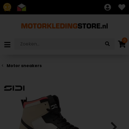
8.7
0
Motor sneakers