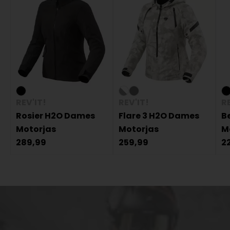
REV'IT!
REV'IT!
RE
Rosier H2O Dames
Flare 3 H2O Dames
B
Motorjas
Motorjas
M
289,99
259,99
2