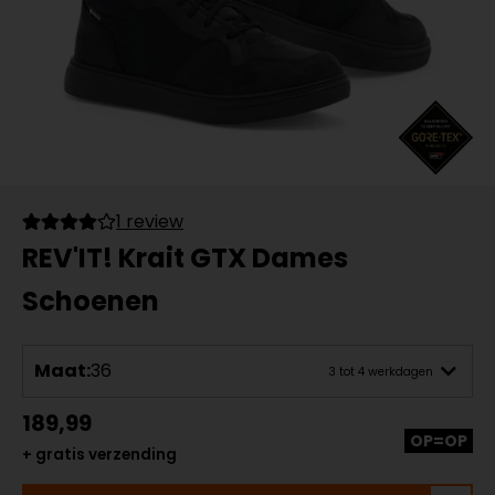
1 review
REV'IT! Krait GTX Dames
Schoenen
Maat:
36
3 tot 4 werkdagen
189,99
OP=OP
+ gratis verzending