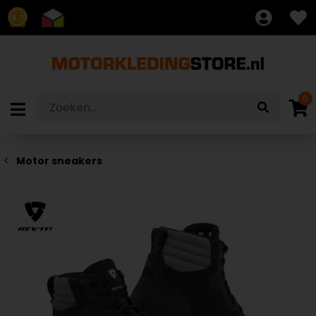
8.7
0
Motor sneakers