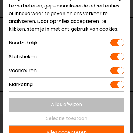
te verbeteren, gepersonaliseerde advertenties
Kleur
Zwart-Grijs
of inhoud weer te geven en ons verkeer te
analyseren. Door op ‘Alles accepteren’ te
Reviews (1)
klikken, stem je in met ons gebruik van cookies.
Noodzakelijk
14-07-2026
Statistieken
geen toelichting gegeven
Voorkeuren
- Thijssen
Marketing
Voorraad
Alles afwijzen
Selectie toestaan
Maat:
36
Alles accepteren