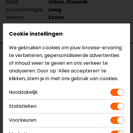
Rijstijl
Urban, Klassiek
Schachthoogte
Laag
Seizoen
Zomer
Ventilatie
Geperforeerd
Waterdicht
Nee
Cookie instellingen
We gebruiken cookies om jouw browse-ervaring
Reviews (6)
te verbeteren, gepersonaliseerde advertenties
of inhoud weer te geven en ons verkeer te
analyseren. Door op ‘Alles accepteren’ te
klikken, stem je in met ons gebruik van cookies.
01-07-2026
geen toelichting gegeven
Noodzakelijk
- Van 't Hof
Statistieken
Voorkeuren
29-04-2026