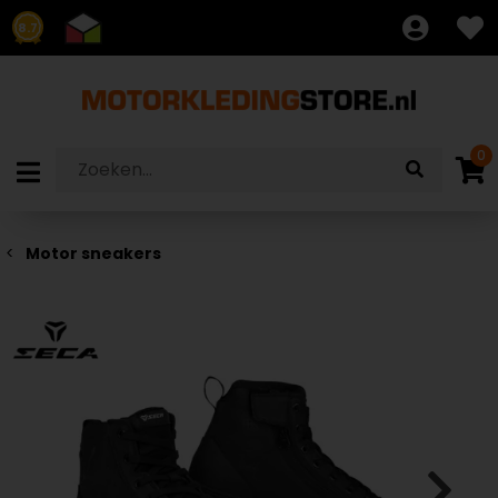
8.7
0
Motor sneakers