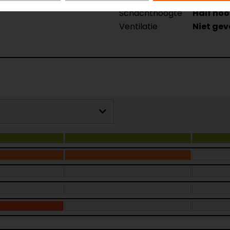
Schachthoogte
Half ho
Ventilatie
Niet gev