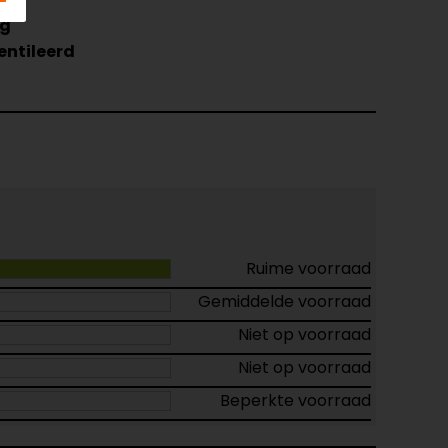
og
entileerd
Ruime voorraad
Gemiddelde voorraad
Niet op voorraad
Niet op voorraad
Beperkte voorraad