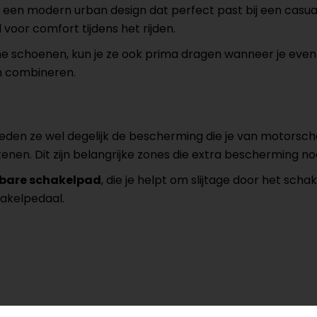
n modern urban design dat perfect past bij een casual m
d voor comfort tijdens het rijden.
 schoenen, kun je ze ook prima dragen wanneer je even 
len combineren.
 bieden ze wel degelijk de bescherming die je van motors
 tenen. Dit zijn belangrijke zones die extra bescherming n
rbare schakelpad
, die je helpt om slijtage door het sch
hakelpedaal.