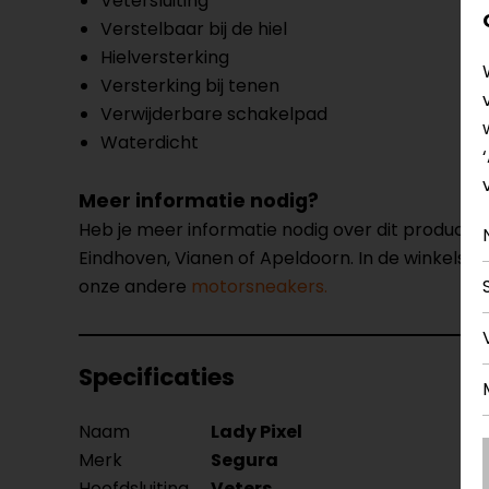
Vetersluiting
Verstelbaar bij de hiel
Hielversterking
Versterking bij tenen
Verwijderbare schakelpad
Waterdicht
Meer informatie nodig?
Heb je meer informatie nodig over dit product
Eindhoven, Vianen of Apeldoorn. In de winkels 
onze andere
motorsneakers.
Specificaties
Naam
Lady Pixel
Merk
Segura
Hoofdsluiting
Veters