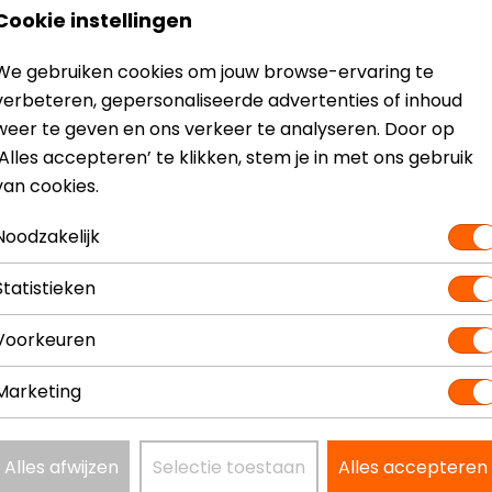
Cookie instellingen
We gebruiken cookies om jouw browse-ervaring te
verbeteren, gepersonaliseerde advertenties of inhoud
weer te geven en ons verkeer te analyseren. Door op
‘Alles accepteren’ te klikken, stem je in met ons gebruik
van cookies.
? Neem dan
contact
met ons op of kom langs in één van
o
Noodzakelijk
kun je het product bekijken & passen en staan onze verko
Statistieken
Voorkeuren
Marketing
Model
SBO20
Kleur
Khaki
Alles afwijzen
Selectie toestaan
Alles accepteren
Materiaal
Leer