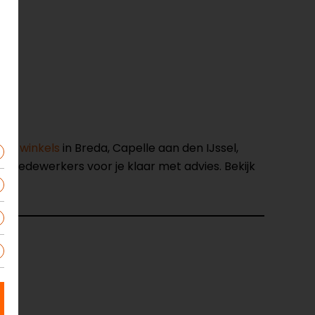
nze winkels
in Breda, Capelle aan den IJssel,
opmedewerkers voor je klaar met advies. Bekijk