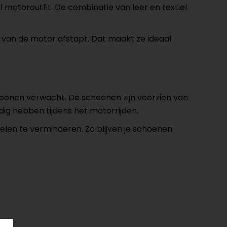
otoroutfit. De combinatie van leer en textiel
van de motor afstapt. Dat maakt ze ideaal
choenen verwacht. De schoenen zijn voorzien van
odig hebben tijdens het motorrijden.
akelen te verminderen. Zo blijven je schoenen