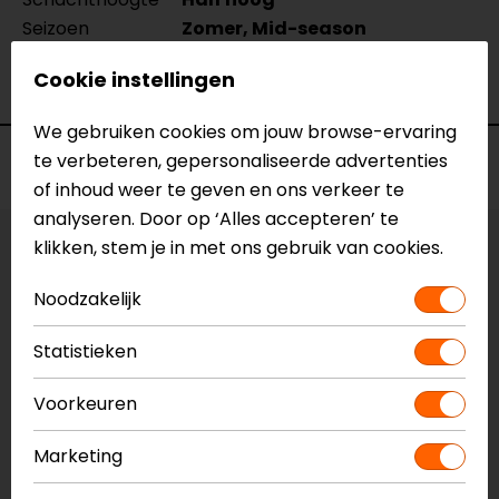
Seizoen
Zomer, Mid-season
Ventilatie
Niet geventileerd
Cookie instellingen
Waterdicht
Nee
We gebruiken cookies om jouw browse-ervaring
te verbeteren, gepersonaliseerde advertenties
Voorraad
of inhoud weer te geven en ons verkeer te
analyseren. Door op ‘Alles accepteren’ te
klikken, stem je in met ons gebruik van cookies.
Maat:
39
Noodzakelijk
Vestiging Apeldoorn
Niet op voorraad
Statistieken
Vestiging Breda
Voorkeuren
Niet op voorraad
Vestiging Capelle a/d IJssel
Marketing
Niet op voorraad