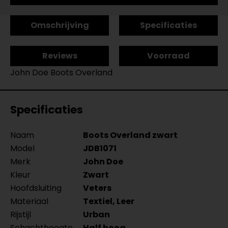
Omschrijving
Specificaties
Reviews
Voorraad
John Doe Boots Overland
Specificaties
Naam
Boots Overland zwart
Model
JDB1071
Merk
John Doe
Kleur
Zwart
Hoofdsluiting
Veters
Materiaal
Textiel, Leer
Rijstijl
Urban
Schachthoogte
Half hoog