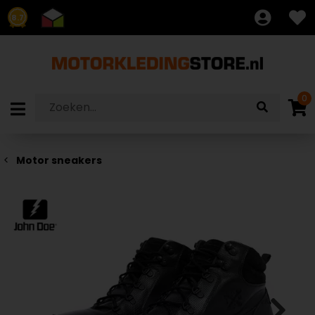
8.7
0
Motor sneakers