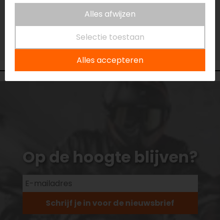
Vestiging Eindhoven
Alles afwijzen
Niet op voorraad
Vestiging Vianen
Selectie toestaan
Niet op voorraad
Alles accepteren
Op de hoogte blijven?
Schrijf je in voor de nieuwsbrief