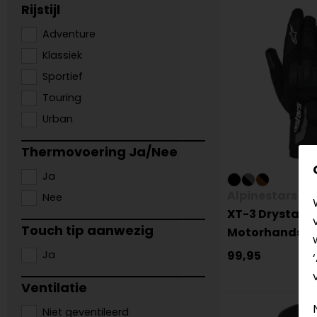
Rijstijl
Adventure
Klassiek
Sportief
Touring
Urban
Thermovoering Ja/Nee
Ja
Alpinestars
Nee
XT-3 Drystar I
Touch tip aanwezig
Motorhandsc
Ja
99,95
Ventilatie
Niet geventileerd