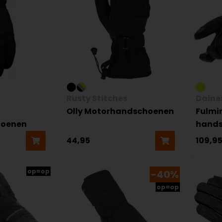
Rusty Stitches
Daine
Olly Motorhandschoenen
Fulmi
hoenen
hand
44,95
109,9
op=op
-40%
op=op