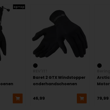
op=op
REV'IT!
Berin
Baret 2 GTX Windstopper
Arctic
hoenen
onderhandschoenen
Moto
46,99
79,99