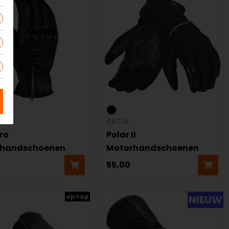
a
SECA
ro
Polar II
rhandschoenen
Motorhandschoenen
55,00
op=op
NIEUW