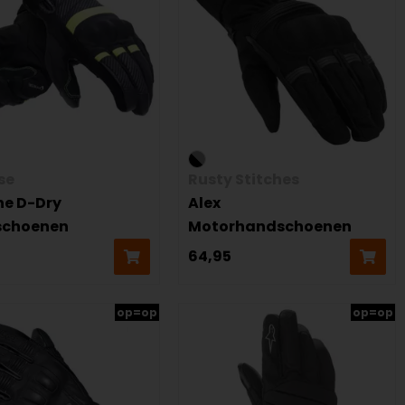
se
Rusty Stitches
ne D-Dry
Alex
schoenen
Motorhandschoenen
5
64,95
op=op
op=op