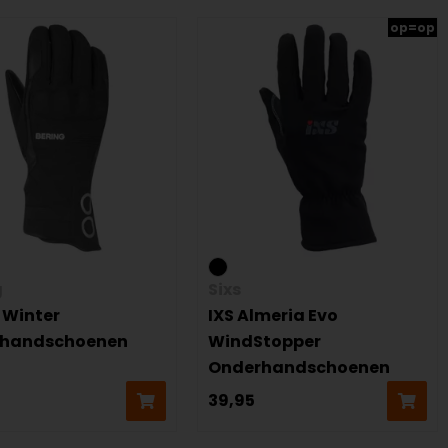
op=op
g
Sixs
 Winter
IXS Almeria Evo
rhandschoenen
WindStopper
Onderhandschoenen
39,95