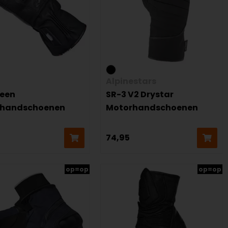
Alpinestars
ueen
SR-3 V2 Drystar
rhandschoenen
Motorhandschoenen
74,95
op=op
op=op