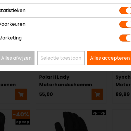
Statistieken
Voorkeuren
Marketing
Alles afwijzen
Selectie toestaan
Alles accepteren
SECA
Segur
Polar II Lady
Synch
hoenen
Motorhandschoenen
Moto
55,00
89,99
op=op
-40%
op=op