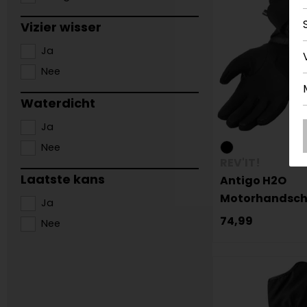
Vizier wisser
Ja
Nee
Waterdicht
Ja
Nee
REV'IT!
Laatste kans
Antigo H2O
Motorhandsc
Ja
74,99
Nee