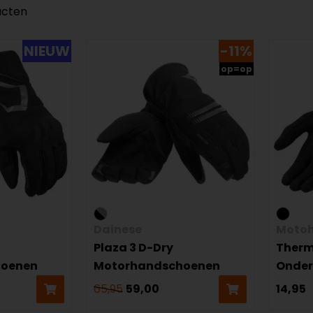
ucten
NIEUW
-11%
op=op
Dainese
Motoh
Plaza 3 D-Dry
Therm
hoenen
Motorhandschoenen
Onde
65,95
59,00
14,95