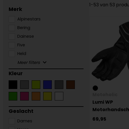
1-53 van 53 prod
Merk
Alpinestars
Bering
Dainese
Five
Held
Kleur
Motoholic
Lumi WP
Motorhandsc
Geslacht
69,95
Dames