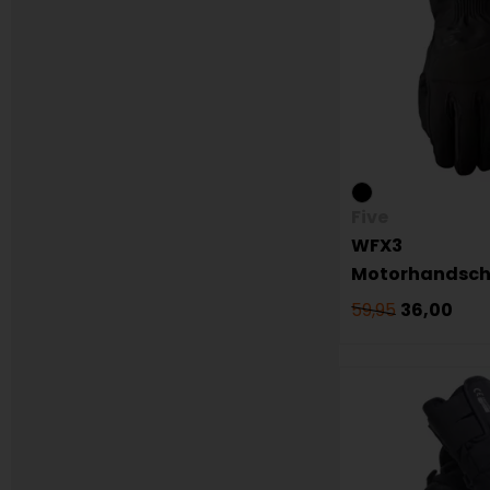
Five
WFX3
Motorhandsc
59,95
36,00