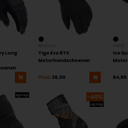
Macna
Held
ry Long
Tigo Evo RTX
Ice Q
Motorhandschoenen
Moto
hoenen
65,00
39,00
84,95
op=op
-40%
op=op