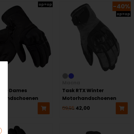
op=op
-40%
op=op
!
Macna
H2O Dames
Task RTX Winter
rhandschoenen
Motorhandschoenen
69,95
42,00