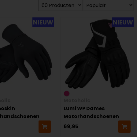
NIEUW
NIEUW
olic
Motoholic
oskin
Lumi WP Dames
rhandschoenen
Motorhandschoenen
69,95