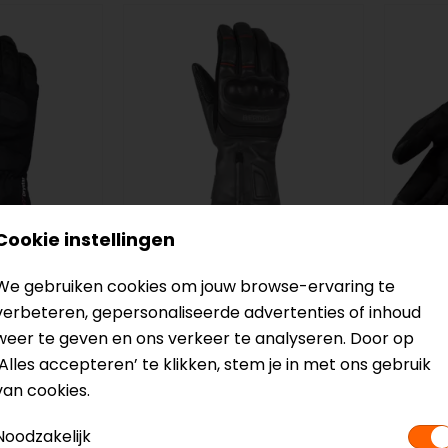
Cookie instellingen
Bering
REV'IT
We gebruiken cookies om jouw browse-ervaring te
nsulated
Halifax
Lava 
verbeteren, gepersonaliseerde advertenties of inhoud
hoenen
Motorhandschoenen
Moto
weer te geven en ons verkeer te analyseren. Door op
99,99
64,99
‘Alles accepteren’ te klikken, stem je in met ons gebruik
van cookies.
Noodzakelijk