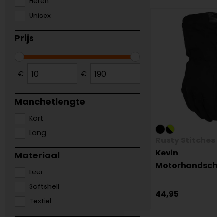
Heren
Unisex
Prijs
€
€
Manchetlengte
Kort
Lang
Rusty Stitches
Kevin
Materiaal
Motorhandsc
Leer
Softshell
44,95
Textiel