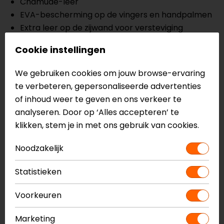
Chamude-leer
EVA-bescherming op de vingers en handpalmen
Extra leer op de zijwand voor versteviging
Verstelbaar manchet systeem
Cookie instellingen
Elastische pols met aantrekkoord
Weerbestendige YKK-rits
We gebruiken cookies om jouw browse-ervaring
Grip materiaal op handpalm
te verbeteren, gepersonaliseerde advertenties
Waterdicht en ademend met geïntegreerd
of inhoud weer te geven en ons verkeer te
Hipora membraan
analyseren. Door op ‘Alles accepteren’ te
3M reflecterende stof op de vingers en biezen op
klikken, stem je in met ons gebruik van cookies.
de handrug
Zachte polyester voering voor vochtopname
Noodzakelijk
Meer informatie nodig?
Statistieken
Heb je meer informatie nodig over dit product?
Voorkeuren
Neem dan
contact
met ons op of kom langs in één
van
onze winkels
in Breda, Capelle aan den IJssel,
Marketing