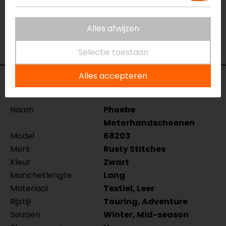
Eindhoven, Vianen of Apeldoorn. In de winkels kun je
het product bekijken & passen en staan onze
Alles afwijzen
verkoopmedewerkers voor je klaar met advies.
Bekijk onze andere
winter motorhandschoenen.
Selectie toestaan
Alles accepteren
Specificaties
Naam
Phoebe
Motorhandschoenen
Model
68203
Merk
Rusty Stitches
Kleur
Zwart
Manchetlengte
Lang
Materiaal
Textiel, Leer
Rijstijl
Touring, Adventure
Seizoen
Winter, Mid-season