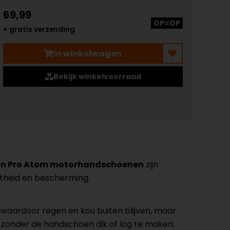
69,99
OP=OP
+ gratis verzending
In winkelwagen
Bekijk winkelvoorraad
on Pro Atom motorhandschoenen
zijn
htheid en bescherming.
, waardoor regen en kou buiten blijven, maar
e zonder de handschoen dik of log te maken.