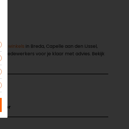
nze winkels
in Breda, Capelle aan den IJssel,
opmedewerkers voor je klaar met advies. Bekijk
50
luor