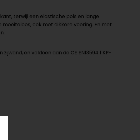
ant, terwijl een elastische pols en lange
e moeiteloos, ook met dikkere voering. En met
n.
n zijwand, en voldoen aan de CE EN13594 1 KP-