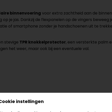
aire binnenvoering
voor extra zachtheid aan de binnenk
op je jas. Dankzij de flexpanelen op de vingers beweeg j
atie of smartphone zonder je handschoenen uit te trekke
en stevige
TPR knokkelprotector
, een versterkte palm e
egen het weer, maar ook bij een eventuele val.
braan
Cookie instellingen