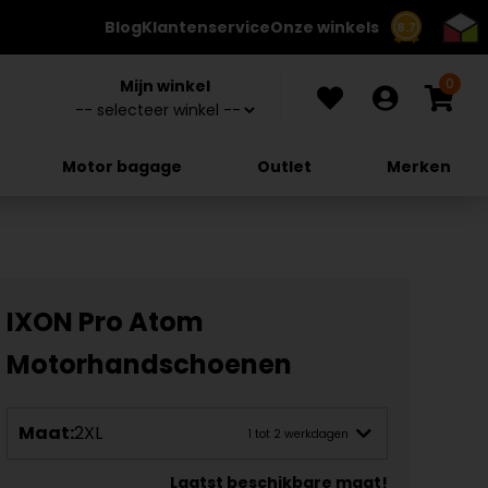
Blog
Klantenservice
Onze winkels
8.7
0
Mijn winkel
Motor bagage
Outlet
Merken
IXON Pro Atom
Motorhandschoenen
Maat:
2XL
1 tot 2 werkdagen
Laatst beschikbare maat!