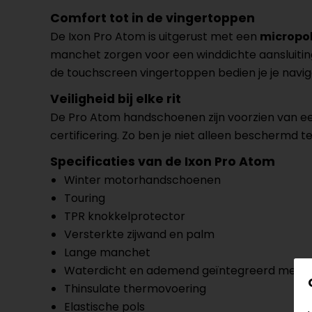
Comfort tot in de vingertoppen
De Ixon Pro Atom is uitgerust met een
micropol
manchet zorgen voor een winddichte aansluiting 
de touchscreen vingertoppen bedien je je navig
Veiligheid bij elke rit
De Pro Atom handschoenen zijn voorzien van e
certificering. Zo ben je niet alleen beschermd t
Specificaties van de Ixon Pro Atom
Winter motorhandschoenen
Touring
TPR knokkelprotector
Versterkte zijwand en palm
Lange manchet
Waterdicht en ademend geïntegreerd mem
Thinsulate thermovoering
Elastische pols