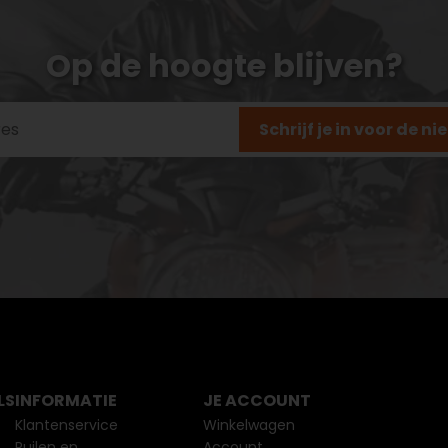
Op de hoogte blijven?
Schrijf je in voor de n
LS
INFORMATIE
JE ACCOUNT
Klantenservice
Winkelwagen
Ruilen en
Account