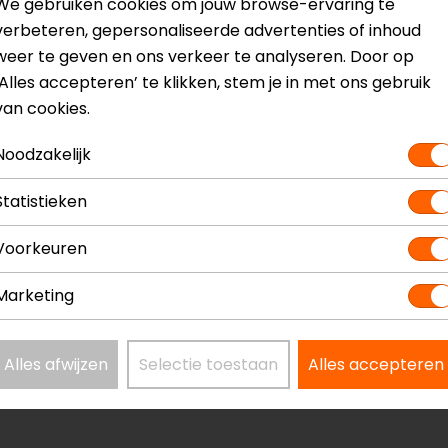
We gebruiken cookies om jouw browse-ervaring te
verbeteren, gepersonaliseerde advertenties of inhoud
weer te geven en ons verkeer te analyseren. Door op
‘Alles accepteren’ te klikken, stem je in met ons gebruik
van cookies.
Noodzakelijk
? Neem dan
contact
met ons op of kom langs in één van
o
kun je het product bekijken & passen en staan onze verko
Statistieken
Voorkeuren
Marketing
Model
3001110
Alles afwijzen
Selectie toestaan
Alles accepteren
Kleur
Zwart-F