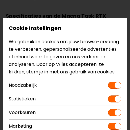
Specificaties van de Macna Task RTX
Winter motorhandschoenen
Cookie instellingen
Gemaakt van zacht geitenleer
R.I.S.C. harde knokkelprotector
We gebruiken cookies om jouw browse-ervaring
Thermovoering
te verbeteren, gepersonaliseerde advertenties
Waterdicht en ademend RTX membraan
of inhoud weer te geven en ons verkeer te
Touchtip
analyseren. Door op ‘Alles accepteren’ te
CE EN13594
klikken, stem je in met ons gebruik van cookies.
Meer informatie nodig?
Noodzakelijk
Heb je meer informatie nodig over dit product?
Statistieken
Neem dan
contact
met ons op of kom langs in één
van
onze winkels
in Breda, Capelle aan den IJssel,
Voorkeuren
Eindhoven, Vianen of Apeldoorn. In de winkels kun je
het product bekijken & passen en staan onze
Marketing
verkoopmedewerkers voor je klaar met advies.