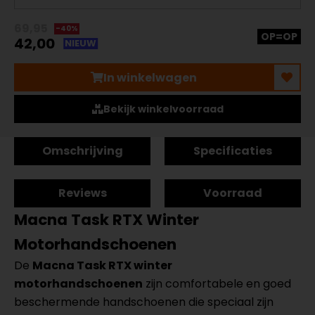
69,95
-40%
OP=OP
42,00
NIEUW
In winkelwagen
Bekijk winkelvoorraad
Omschrijving
Specificaties
Reviews
Voorraad
Macna Task RTX Winter
Motorhandschoenen
De
Macna Task RTX winter
motorhandschoenen
zijn comfortabele en goed
beschermende handschoenen die speciaal zijn