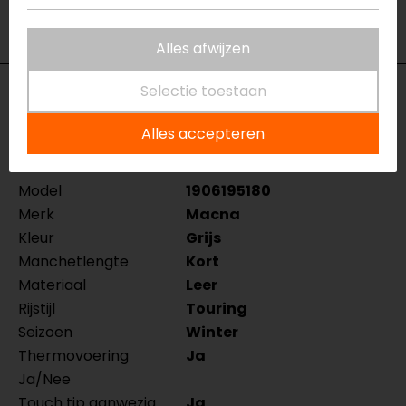
Bekijk onze andere
winter motorhandschoenen.
Alles afwijzen
Selectie toestaan
Specificaties
Alles accepteren
Naam
Task RTX Winter
Motorhandschoenen
Model
1906195180
Merk
Macna
Kleur
Grijs
Manchetlengte
Kort
Materiaal
Leer
Rijstijl
Touring
Seizoen
Winter
Thermovoering
Ja
Ja/Nee
Touch tip aanwezig
Ja